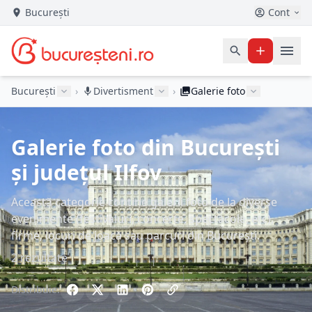
București
Cont
București
›
Divertisment
›
Galerie foto
Galerie foto din București
și județul Ilfov
Această categorie conține galerii foto de la diverse
evenimente (festivaluri, concerte, spectacole, etc),
firme, locuri de joacă sau parcuri din București.
2 rezultate
Distribuie: