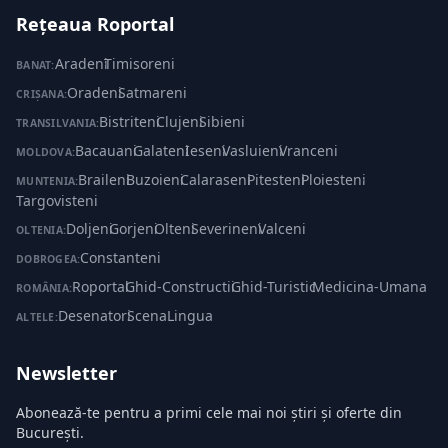
Rețeaua Roportal
Aradeni
·
Timisoreni
BANAT:
Oradeni
·
Satmareni
CRIȘANA:
Bistriteni
·
Clujeni
·
Sibieni
TRANSILVANIA:
Bacauani
·
Galateni
·
Ieseni
·
Vasluieni
·
Vranceni
MOLDOVA:
Braileni
·
Buzoieni
·
Calaraseni
·
Pitesteni
·
Ploiesteni
·
MUNTENIA:
Targovisteni
Doljeni
·
Gorjeni
·
Olteni
·
Severineni
·
Valceni
OLTENIA:
Constanteni
DOBROGEA:
Roportal
·
Ghid-Constructii
·
Ghid-Turistic
·
Medicina-Umana
ROMÂNIA:
Desenatori
·
ScenaLingua
ALTELE:
Newsletter
Abonează-te pentru a primi cele mai noi știri și oferte din
București.