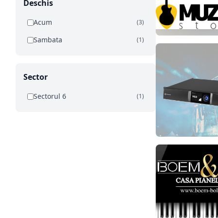
Deschis
Acum
(3)
Sambata
(1)
Sector
Sectorul 6
(1)