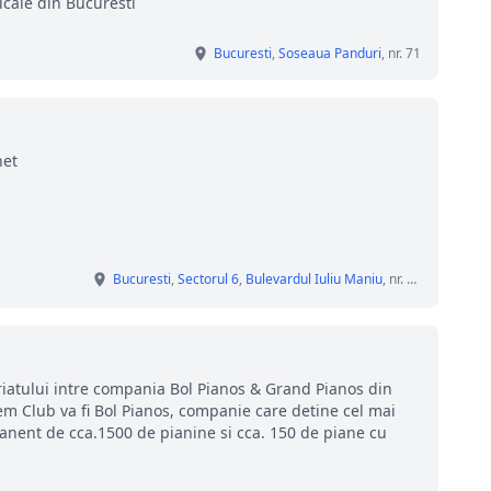
cale din Bucuresti
Bucuresti
,
Soseaua Panduri
, nr. 71
net
Bucuresti
,
Sectorul 6
,
Bulevardul Iuliu Maniu
, nr. 305
iatului intre compania Bol Pianos & Grand Pianos din
em Club va fi Bol Pianos, companie care detine cel mai
ent de cca.1500 de pianine si cca. 150 de piane cu