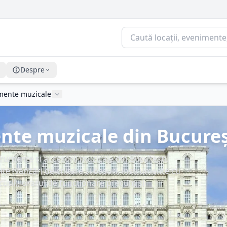
Despre
mente muzicale
te muzicale din București
rumente și accesorii muzicale din București.
ite (vânzări de chitare și basuri, instrumente cu
rcuții), orarul de funcționare precum și