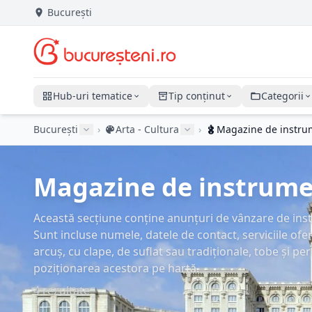
București
Hub-uri tematice
Tip conținut
Categorii
București
›
Arta - Cultura
›
Magazine de instru
Magazine de instrumen
Această secțiune conține anunțuri de vânzare de inst
Sunt incluse numele, datele de contact, serviciile ofer
arcuș, cu clape, de suflat sau tradiționale, tobe și pe
poziționarea acestora pe hartă.
4 rezultate