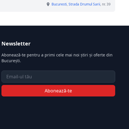
Bucuresti
,
Strada Drumul Sarii
, nr. 39
Newsletter
Abonează-te pentru a primi cele mai noi știri și oferte din
București.
Email
Abonează-te