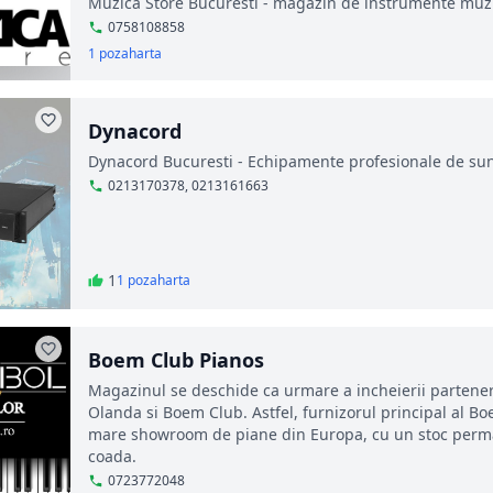
Muzica Store Bucuresti - magazin de instrumente muzi
0758108858
1 poza
harta
Dynacord
Dynacord Bucuresti - Echipamente profesionale de su
0213170378, 0213161663
1
1 poza
harta
Boem Club Pianos
Magazinul se deschide ca urmare a incheierii partener
Olanda si Boem Club. Astfel, furnizorul principal al Bo
mare showroom de piane din Europa, cu un stoc perman
coada.
0723772048