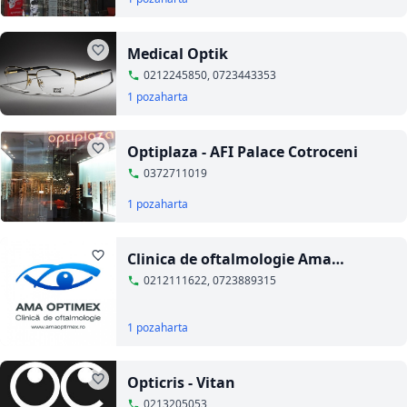
Medical Optik
0212245850, 0723443353
1 poza
harta
Optiplaza - AFI Palace Cotroceni
0372711019
1 poza
harta
Clinica de oftalmologie Ama
Optimex
0212111622, 0723889315
1 poza
harta
Opticris - Vitan
0213205053