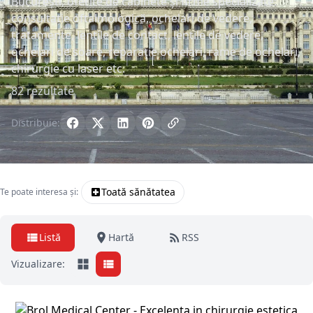
București, oferite de cabinete și firme specializate:
consultație oftalmologică, ochelari de vedere,
tratamente, lentile de contact, lentile de vedere,
ochelari de soare, reparație ochelari, rame de ochelari,
chirurgie cu laser etc.
82 rezultate
Distribuie:
Toată sănătatea
Te poate interesa și:
Listă
Hartă
RSS
Vizualizare: