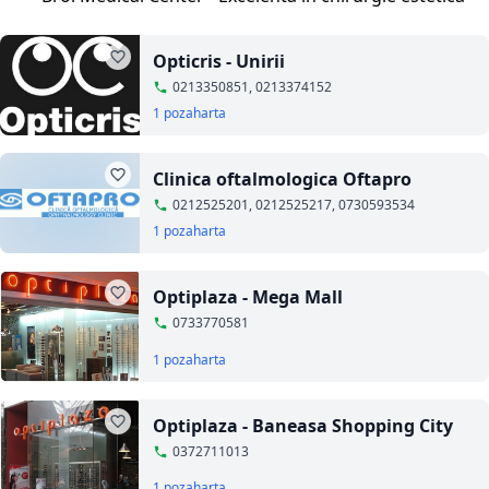
Opticris - Unirii
0213350851, 0213374152
1 poza
harta
Clinica oftalmologica Oftapro
0212525201, 0212525217, 0730593534
1 poza
harta
Optiplaza - Mega Mall
0733770581
1 poza
harta
Optiplaza - Baneasa Shopping City
0372711013
1 poza
harta