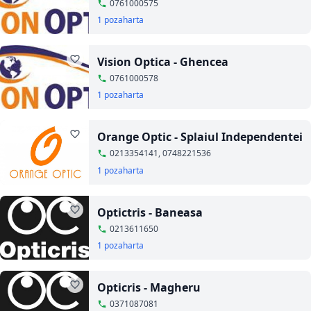
0761000575
1 poza
harta
Vision Optica - Ghencea
0761000578
1 poza
harta
Orange Optic - Splaiul Independentei
0213354141, 0748221536
1 poza
harta
Optictris - Baneasa
0213611650
1 poza
harta
Opticris - Magheru
0371087081