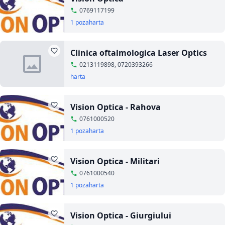
0769117199
1 poza
harta
Clinica oftalmologica Laser Optics
0213119898, 0720393266
harta
Vision Optica - Rahova
0761000520
1 poza
harta
Vision Optica - Militari
0761000540
1 poza
harta
Vision Optica - Giurgiului