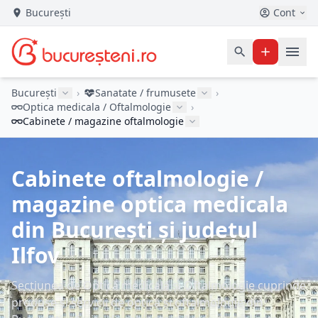
București
Cont
București
›
Sanatate / frumusete
›
Optica medicala / Oftalmologie
›
Cabinete / magazine oftalmologie
Cabinete oftalmologie /
magazine optica medicala
din București și județul
Ilfov
Secțiunea de Optică medicală și Oftalmologie cuprinde
produse și servicii de optică și oftalmologie din