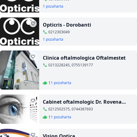
1 poza
harta
Opticris - Dorobanti
0212303049
1 poza
harta
Clinica oftalmologica Oftalmestet
0213228245, 0755139177
1
1 poza
harta
Cabinet oftalmologic Dr. Rovena
Ocian
0212502575, 0744387693
1
1 poza
harta
Vision Optica