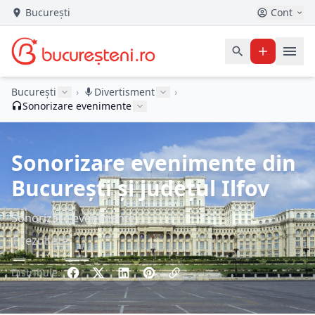
București
Cont
București
›
Divertisment
›
Sonorizare evenimente
Sonorizare evenimente din
București și județul Ilfov
Sonorizare evenimente
1 rezultate
Distribuie: