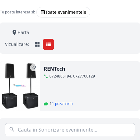
Toate evenimentele
Te poate interesa și:
Hartă
Vizualizare:
RENTech
0724885194, 0727760129
1
1 poza
harta