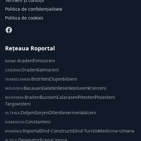
Termeni și condiții
Politica de confidențialitate
Politica de cookies
Rețeaua Roportal
Aradeni
·
Timisoreni
BANAT:
Oradeni
·
Satmareni
CRIȘANA:
Bistriteni
·
Clujeni
·
Sibieni
TRANSILVANIA:
Bacauani
·
Galateni
·
Ieseni
·
Vasluieni
·
Vranceni
MOLDOVA:
Braileni
·
Buzoieni
·
Calaraseni
·
Pitesteni
·
Ploiesteni
·
MUNTENIA:
Targovisteni
Doljeni
·
Gorjeni
·
Olteni
·
Severineni
·
Valceni
OLTENIA:
Constanteni
DOBROGEA:
Roportal
·
Ghid-Constructii
·
Ghid-Turistic
·
Medicina-Umana
ROMÂNIA:
Desenatori
·
ScenaLingua
ALTELE: