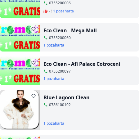
0755200006
-1
1 poza
harta
Eco Clean - Mega Mall
0755200060
1 poza
harta
Eco Clean - Afi Palace Cotroceni
0755200097
1 poza
harta
Blue Lagoon Clean
0786100102
1 poza
harta