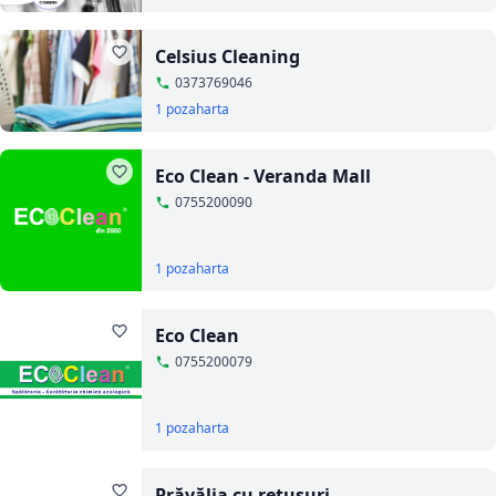
Celsius Cleaning
0373769046
1 poza
harta
Eco Clean - Veranda Mall
0755200090
1 poza
harta
Eco Clean
0755200079
1 poza
harta
Prăvălia cu retușuri