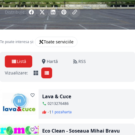
Distribuie:
Toate serviciile
Te poate interesa și:
Listă
Hartă
RSS
Vizualizare:
Lava & Cuce
0213276486
-1
1 poza
harta
Eco Clean - Soseaua Mihai Bravu