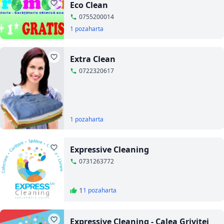
Eco Clean
0755200014
1 poza
harta
Extra Clean
0722320617
1 poza
harta
Expressive Cleaning
0731263772
1
1 poza
harta
Expressive Cleaning - Calea Grivitei