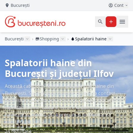
București
Cont
București
›
Shopping
›
Spalatorii haine
Spalatorii haine din
București și județul Ilfov
Această categorie conține spălătorii de haine din
București. Sunt incluse numele, datele de contact,
posibilitatea de filtrare în funcție de serviciile oferite
(apretare haine, călcare, livrare la domiciliu, preluare
haine de la adresă, etc.) precum și poziționarea
acestora pe hartă.
24 rezultate