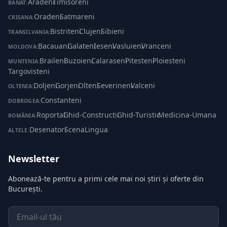
Aradeni
·
Timisoreni
BANAT:
Oradeni
·
Satmareni
CRIȘANA:
Bistriteni
·
Clujeni
·
Sibieni
TRANSILVANIA:
Bacauani
·
Galateni
·
Ieseni
·
Vasluieni
·
Vranceni
MOLDOVA:
Braileni
·
Buzoieni
·
Calaraseni
·
Pitesteni
·
Ploiesteni
·
MUNTENIA:
Targovisteni
Doljeni
·
Gorjeni
·
Olteni
·
Severineni
·
Valceni
OLTENIA:
Constanteni
DOBROGEA:
Roportal
·
Ghid-Constructii
·
Ghid-Turistic
·
Medicina-Umana
ROMÂNIA:
Desenatori
·
ScenaLingua
ALTELE:
Newsletter
Abonează-te pentru a primi cele mai noi știri și oferte din
București.
Email