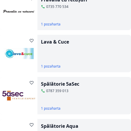
0735 770 534
1 poza
harta
Lava & Cuce
1 poza
harta
Spălătorie 5aSec
0787 359 013
1 poza
harta
Spălătorie Aqua