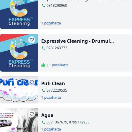
0318298960
1 poza
harta
Expressive Cleaning - Drumul
Gazarului
0731263772
1
1 poza
harta
Pufi Clean
0772220535
1 poza
harta
Agua
0371067679, 0799772933
1 poza
harta