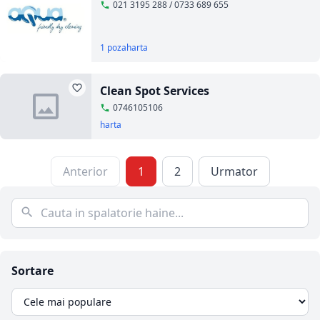
021 3195 288 / 0733 689 655
1 poza
harta
Clean Spot Services
0746105106
harta
Anterior
1
2
Urmator
Sortare