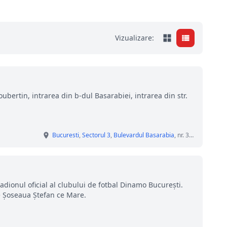
Vizualizare:
ubertin, intrarea din b-dul Basarabiei, intrarea din str.
Bucuresti
,
Sectorul 3
,
Bulevardul Basarabia
, nr. 37-39
dionul oficial al clubului de fotbal Dinamo București.
e Șoseaua Ștefan ce Mare.