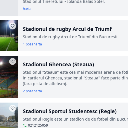
Stadionul Tineretului - Iolanda Balas Soter.
harta
Stadionul de rugby Arcul de Triumf
Stadionul de rugby Arcul de Triumf din Bucuresti
1 poza
harta
Stadionul Ghencea (Steaua)
Stadionul "Steaua" este cea mai moderna arena de fotb
in cartierul Ghencea, stadionul "Steaua" face parte din
(fara pista de atletism).
2 poze
harta
Stadionul Sportul Studentesc (Regie)
Stadionul Regie este un stadion de de fotbal din Bucure
0212125059