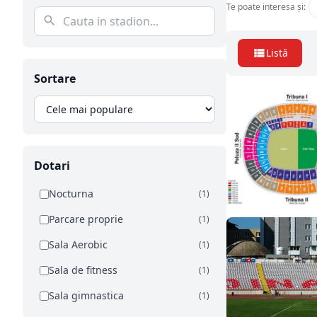
Te poate interesa și:
Listă
Sortare
Dotari
Nocturna
(1)
Parcare proprie
(1)
Sala Aerobic
(1)
Sala de fitness
(1)
Sala gimnastica
(1)