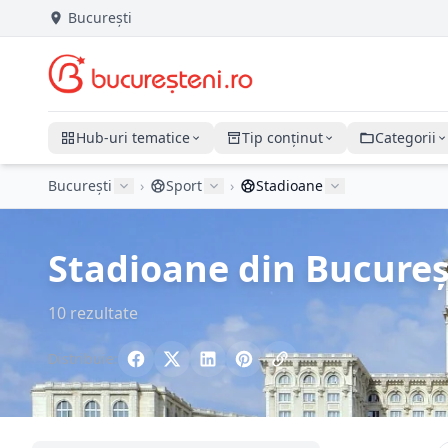
București
Hub-uri tematice
Tip conținut
Categorii
București
›
Sport
›
Stadioane
Stadioane din București
10 rezultate
Distribuie: