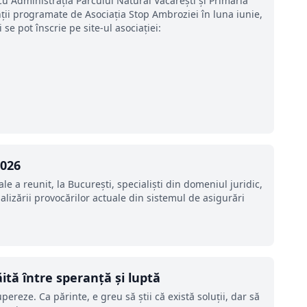
cu Administrația Parcului Natural Văcărești și Primăria
nții programate de Asociația Stop Ambroziei în luna iunie,
e pot înscrie pe site-ul asociației:
2026
e a reunit, la București, specialiști din domeniul juridic,
alizării provocărilor actuale din sistemul de asigurări
ită între speranță și luptă
ereze. Ca părinte, e greu să știi că există soluții, dar să