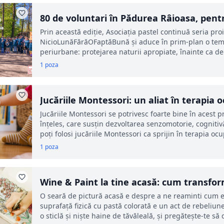
80 de voluntari în Pădurea Râioasa, pent
Prin această ediție, Asociația pastel continuă seria pr
NicioLunăFărăOFaptăBună și aduce în prim-plan o temă
periurbane: protejarea naturii apropiate, înainte ca d
1 poza
Jucăriile Montessori: un aliat în terapia 
Jucăriile Montessori se potrivesc foarte bine în acest p
înțeles, care susțin dezvoltarea senzomotorie, cognitiv
poți folosi jucăriile Montessori ca sprijin în terapia oc
1 poza
Wine & Paint la tine acasă: cum transform
serile cu prietenii?
O seară de pictură acasă e despre a ne reaminti cum e 
suprafață fizică cu pastă colorată e un act de rebeliun
o sticlă și niște haine de tăvăleală, și pregătește-te să d