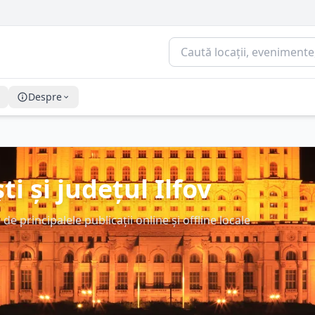
Despre
ti și județul Ilfov
 de principalele publicații online și offline locale