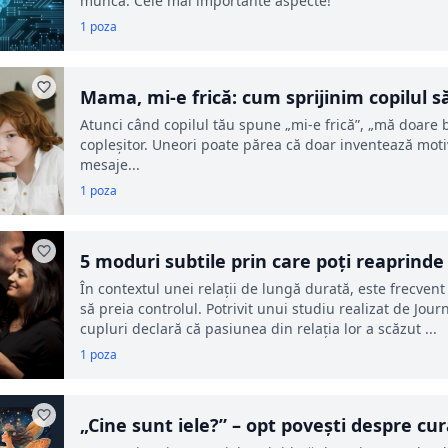
muncă. Cele mai importante aspecte!
1 poza
Mama, mi-e frică: cum sprijinim copilul să 
Atunci când copilul tău spune „mi-e frică”, „mă doare b
copleșitor. Uneori poate părea că doar inventează motiv
mesaje...
1 poza
5 moduri subtile prin care poți reaprinde
În contextul unei relații de lungă durată, este frecvent 
să preia controlul. Potrivit unui studiu realizat de Jo
cupluri declară că pasiunea din relația lor a scăzut ...
1 poza
„Cine sunt iele?” – opt povești despre cur