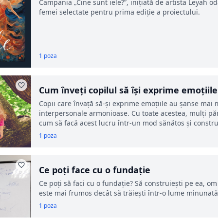
Campania „Cine sunt iele?”, inițiată de artista Leyah o
femei selectate pentru prima ediție a proiectului.
1 poza
Cum înveți copilul să își exprime emoțiil
Copii care învață să-și exprime emoțiile au șanse mai ma
interpersonale armonioase. Cu toate acestea, mulți păr
cum să facă acest lucru într-un mod sănătos și constru
1 poza
Ce poți face cu o fundație
Ce poți să faci cu o fundație? Să construiești pe ea, om
este mai frumos decât să trăiești într-o lume minunată,
1 poza