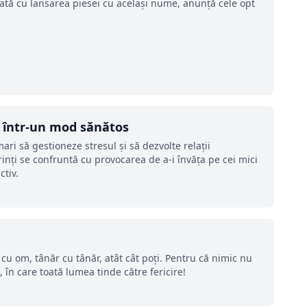
dată cu lansarea piesei cu același nume, anunță cele opt
e într-un mod sănătos
ri să gestioneze stresul și să dezvolte relații
inți se confruntă cu provocarea de a-i învăța pe cei mici
ctiv.
 cu om, tânăr cu tânăr, atât cât poți. Pentru că nimic nu
 în care toată lumea tinde către fericire!