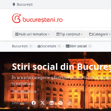
București
Hub-uri tematice
Tip conținut
Categorii
București
›
Societate
›
Stiri social
Stiri social din Bucureș
În această categorie găsiți știri sociale locale difuzate
și naționale.
398 rezultate
Distribuie: