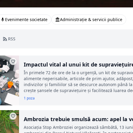
Evenimente societate
Administrație & servicii publice
RSS
Impactul vital al unui kit de supraviețuir
urgențe
În primele 72 de ore de la o urgență, un kit de supravi
alimente neperisabile, articole de prim ajutor, adăpos
indivizilor și familiilor să se descurce autonom până la 
crește șansele de supraviețuire și facilitează luarea de
1 poza
Ambrozia trebuie smulsă acum: apel la vo
Parcul Natural Văcărești
Asociația Stop Ambroziei organizează sâmbătă, 13 iunie,