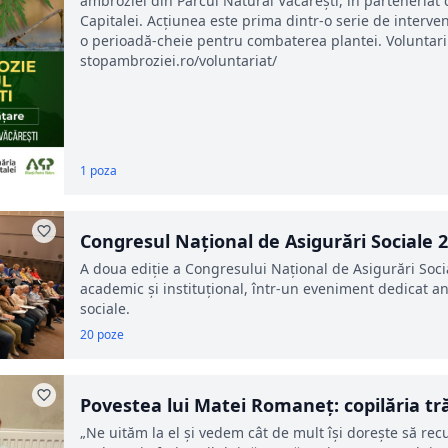
ambroziei din Parcul Natural Văcărești, în parteneriat 
Capitalei. Acțiunea este prima dintr-o serie de interve
o perioadă-cheie pentru combaterea plantei. Voluntarii s
stopambroziei.ro/voluntariat/
1 poza
Congresul Național de Asigurări Sociale 
A doua ediție a Congresului Național de Asigurări Social
academic și instituțional, într-un eveniment dedicat an
sociale.
20 poze
Povestea lui Matei Romaneț: copilăria tră
„Ne uităm la el și vedem cât de mult își dorește să recup