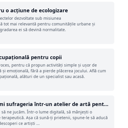
ru o acțiune de ecologizare
oiectelor dezvoltate sub misiunea
 tot mai relevantă pentru comunitățile urbane și
egradarea ei să devină normalitate.
ocupațională pentru copii
roces, pentru că propun activități simple și ușor de
ă și emoțională, fără a pierde plăcerea jocului. Află cum
upațională, alături de un specialist sau acasă.
i sufrageria într-un atelier de artă pentru
să ne jucăm. Într-o lume digitală, să mânjești o
e terapeutică. Așa că sună-ți prietenii, spune-le să aducă
escoperi ce artiști ...