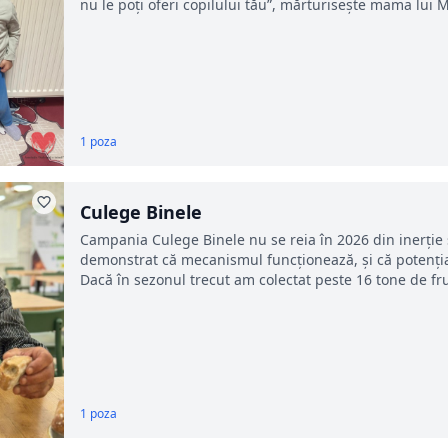
nu le poți oferi copilului tău”, mărturisește mama lui M
1 poza
Culege Binele
Campania Culege Binele nu se reia în 2026 din inerție s
demonstrat că mecanismul funcționează, și că potenția
Dacă în sezonul trecut am colectat peste 16 tone de fru
1 poza