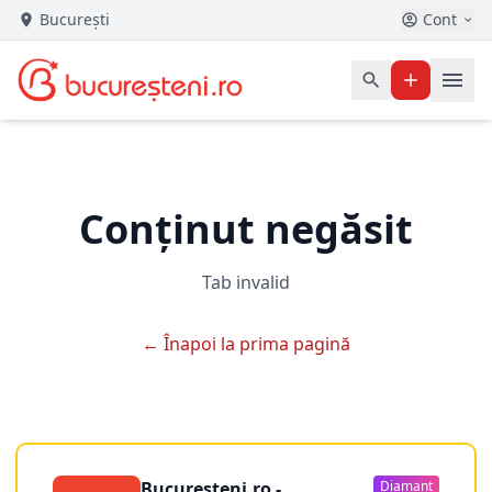
București
Cont
Conținut negăsit
Tab invalid
← Înapoi la prima pagină
Bucuresteni.ro -
Diamant