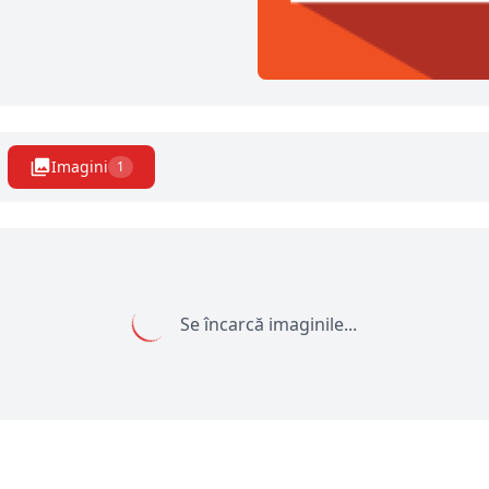
Imagini
1
Se încarcă imaginile...