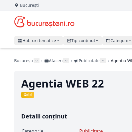
București
Hub-uri tematice
Tip conținut
Categorii
București
›
Afaceri
›
Publicitate
›
Agentia W
Agentia WEB 22
Gold
Detalii conținut
Categorie
Publicitate