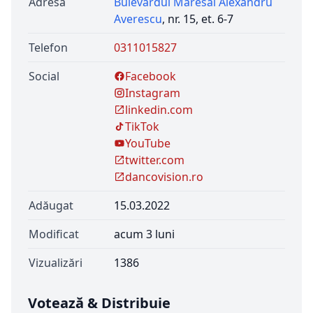
Adresă
Bulevardul Maresal Alexandru
Averescu
, nr. 15, et. 6-7
Telefon
0311015827
Social
Facebook
Instagram
linkedin.com
TikTok
YouTube
twitter.com
dancovision.ro
Adăugat
15.03.2022
Modificat
acum 3 luni
Vizualizări
1386
Votează & Distribuie