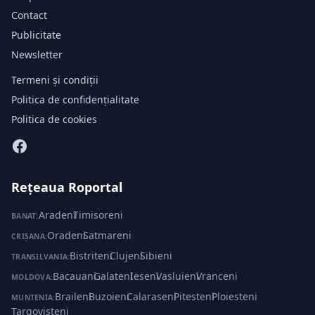
Contact
Publicitate
Newsletter
Termeni și condiții
Politica de confidențialitate
Politica de cookies
Rețeaua Roportal
Aradeni
·
Timisoreni
BANAT:
Oradeni
·
Satmareni
CRIȘANA:
Bistriteni
·
Clujeni
·
Sibieni
TRANSILVANIA:
Bacauani
·
Galateni
·
Ieseni
·
Vasluieni
·
Vranceni
MOLDOVA:
Braileni
·
Buzoieni
·
Calaraseni
·
Pitesteni
·
Ploiesteni
·
MUNTENIA:
Targovisteni