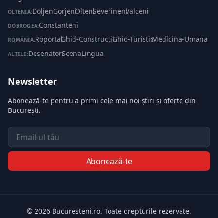
Doljeni
·
Gorjeni
·
Olteni
·
Severineni
·
Valceni
OLTENIA:
Constanteni
DOBROGEA:
Roportal
·
Ghid-Constructii
·
Ghid-Turistic
·
Medicina-Umana
ROMÂNIA:
Desenatori
·
ScenaLingua
ALTELE:
Newsletter
Abonează-te pentru a primi cele mai noi știri și oferte din
București.
Email
Abonează-te
© 2026 Bucuresteni.ro. Toate drepturile rezervate.