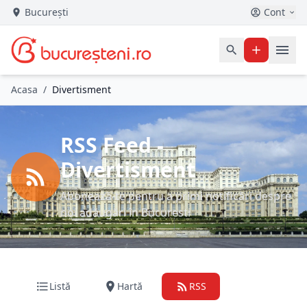
București
Cont
Acasa
/
Divertisment
RSS Feed -
Divertisment
Abonează-te pentru a primi notificări despre
noi adăugări în Bucuresti
Listă
Hartă
RSS