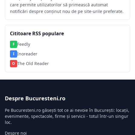
care permite utilizatorilor să primească automat
notificări despre conținut nou de pe site-urile preferate.
Cititoare RSS populare
Feedly
F
Inoreader
I
The Old Reader
O
Despre Bucuresteni.ro
Pe Bucuresteni.ro găsești tot ce ai nevoie în București: locații,
evenimente, spectacole, firme și servicii - totul într-un singur
loc.
Despre noi