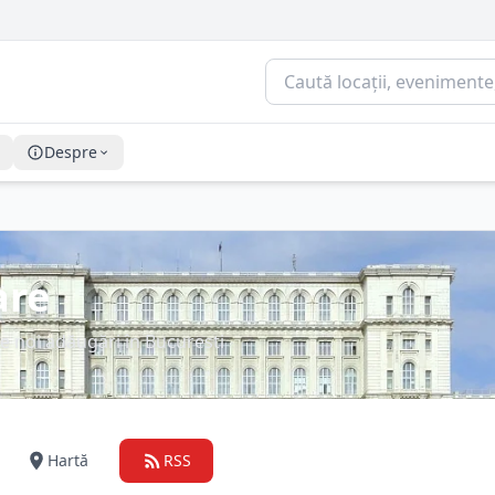
Despre
are
e noi adăugări în Bucuresti
Hartă
RSS