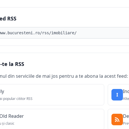
ed RSS
d RSS
te la RSS
nul din serviciile de mai jos pentru a te abona la acest feed:
ly
In
I
i popular cititor RSS
Alt
Old Reader
De
 și clasic
Pre