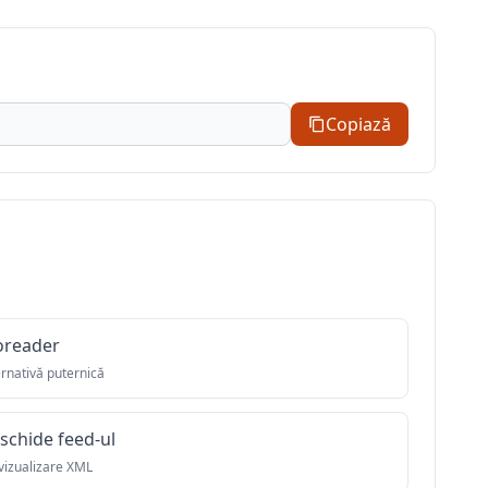
Copiază
oreader
ernativă puternică
schide feed-ul
vizualizare XML