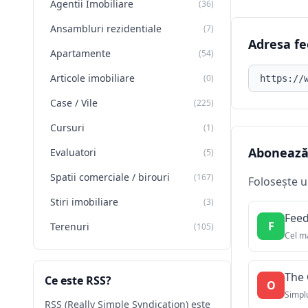
Agentii Imobiliare
(36)
Ansambluri rezidentiale
(7)
Adresa fe
Apartamente
(54)
Adresa fee
Articole imobiliare
(0)
Case / Vile
(225)
Cursuri
(1)
Abonează-
Evaluatori
(5)
Spatii comerciale / birouri
(167)
Folosește u
Stiri imobiliare
(3)
Feed
F
Terenuri
(105)
Cel ma
The 
Ce este RSS?
O
Simplu
RSS (Really Simple Syndication) este