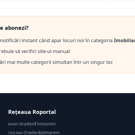
te abonezi?
notificări instant când apar locuri noi în categoria
Imobilia
ebuie să verifici site-ul manual
ări mai multe categorii simultan într-un singur loc
Rețeaua Roportal
Aradeni
·
Timisoreni
BANAT:
Oradeni
·
Satmareni
CRIȘANA: