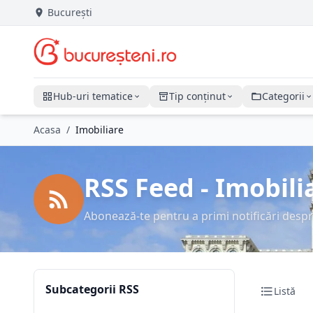
București
Hub-uri tematice
Tip conținut
Categorii
Acasa
/
Imobiliare
RSS Feed - Imobili
Abonează-te pentru a primi notificări despr
Subcategorii RSS
Listă