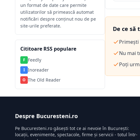
un format de date care permite
utilizatorilor să primească automat
notificări despre conținut nou de pe
site-urile preferate.
De ce să 
Primești 
Cititoare RSS populare
Nu mai tr
Feedly
F
Poți urm
Inoreader
I
The Old Reader
O
Despre Bucuresteni.ro
Pe Bucuresteni.ro găsești tot ce ai nevoie în București:
locații, evenimente, spectacole, firme și servicii - totul într-