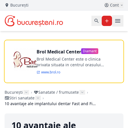
București
Cont
Brol Medical Center
Diamant
Brol Medical Center este o clinica
privata situata in centrul orasului
Timisoara avand o experienta de
www.brol.ro
aproape 21 de ani in chirurgia estetica.
Incepand din anul 2009 clinica isi
desfasoara activitatea intr-un spital
București
›
Sanatate / frumusete
›
ultramodern.
Stiri sanatate
›
10 avantaje ale implantului dentar Fast and Fixed
10 avantaje ale