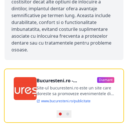
costisitor decat alte optiuni de inlocuire a
dintilor, implantul dentar ofera avantaje
semnificative pe termen lung. Aceasta include
durabilitate, confort si o functionalitate
imbunatatita, evitand costurile suplimentare
asociate cu inlocuirea frecventa a protezelor
dentare sau cu tratamentele pentru probleme
osoase.
Bucuresteni.ro -
Diamant
publicitate online
Site-ul bucuresteni.ro este un site care
doreste sa promoveze evenimentele din
Bucuresti si nu numai, sa puna la
www.bucuresteni.ro/publicitate
dispozitia utilizatorului cea mai
performanta harta electronica a
Bucuresti-ului, si in acelasi timp sa
ofere posibilitatea firmel...