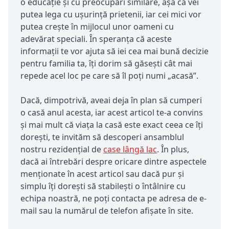
o educație și cu preocupări similare, așa că vei
putea lega cu ușurință prietenii, iar cei mici vor
putea crește în mijlocul unor oameni cu
adevărat speciali. În speranța că aceste
informații te vor ajuta să iei cea mai bună decizie
pentru familia ta, îți dorim să găsești cât mai
repede acel loc pe care să îl poți numi „acasă”.
Dacă, dimpotrivă, aveai deja în plan să cumperi
o casă anul acesta, iar acest articol te-a convins
și mai mult că viața la casă este exact ceea ce îți
dorești, te invităm să descoperi ansamblul
nostru rezidențial de
case lângă lac
. În plus,
dacă ai întrebări despre oricare dintre aspectele
menționate în acest articol sau dacă pur și
simplu îți dorești să stabilești o întâlnire cu
echipa noastră, ne poți contacta pe adresa de e-
mail sau la numărul de telefon afișate în site.