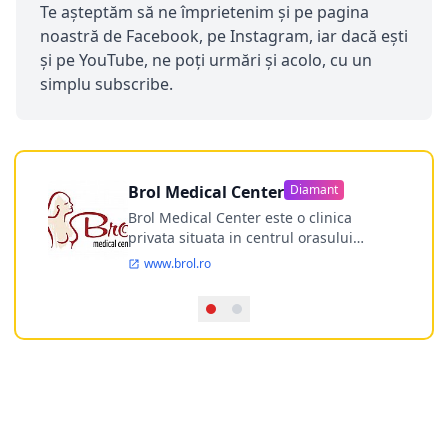
Te așteptăm să ne împrietenim și pe pagina
noastră de Facebook, pe Instagram, iar dacă ești
și pe YouTube, ne poți urmări și acolo, cu un
simplu subscribe.
Brol Medical Center
Diamant
Brol Medical Center este o clinica
privata situata in centrul orasului
Timisoara avand o experienta de
www.brol.ro
aproape 21 de ani in chirurgia estetica.
Incepand din anul 2009 clinica isi
desfasoara activitatea intr-un spital
ultramodern.