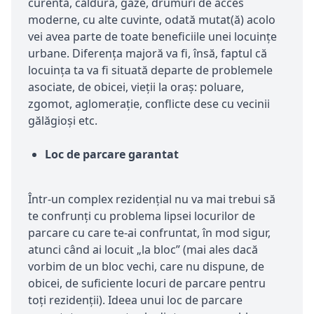
curentă, căldură, gaze, drumuri de acces
moderne, cu alte cuvinte, odată mutat(ă) acolo
vei avea parte de toate beneficiile unei locuințe
urbane. Diferența majoră va fi, însă, faptul că
locuința ta va fi situată departe de problemele
asociate, de obicei, vieții la oraș: poluare,
zgomot, aglomerație, conflicte dese cu vecinii
gălăgioși etc.
Loc de parcare garantat
Într-un complex rezidențial nu va mai trebui să
te confrunți cu problema lipsei locurilor de
parcare cu care te-ai confruntat, în mod sigur,
atunci când ai locuit „la bloc” (mai ales dacă
vorbim de un bloc vechi, care nu dispune, de
obicei, de suficiente locuri de parcare pentru
toți rezidenții). Ideea unui loc de parcare