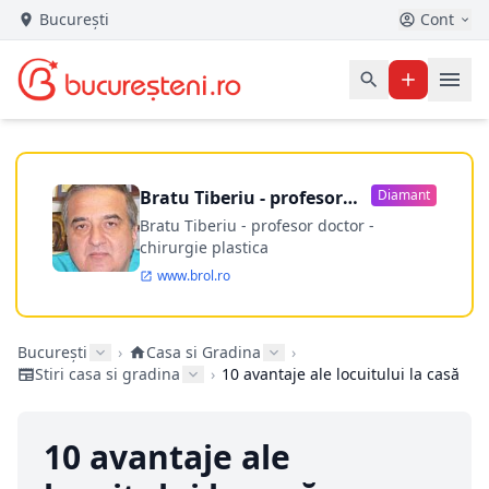
București
Cont
Bratu Tiberiu - profesor
Diamant
doctor
Bratu Tiberiu - profesor doctor -
chirurgie plastica
www.brol.ro
București
›
Casa si Gradina
›
Stiri casa si gradina
›
10 avantaje ale locuitului la casă
10 avantaje ale