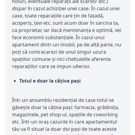
holuri, eventuale reparații ale scărilor etc.)
dispar în cazul achiziției unei case. În cazul unei
case, toate reparațiile care țin de fațadă,
acoperiș, țevi etc. sunt acum doar în sarcina ta,
ca proprietar, iar dacă mentenanța e optimă, vei
face economii substanțiale. În cazul unui
apartament dintr-un imobil, pe de altă parte, nu
poți să contracarezi de unul singur uzura
spațiilor comune și nici cheltuielile aferente
reparațiilor care se impun ulterior.
Totul e doar la câțiva pași
Într-un ansamblu rezidențial de case totul se
găsește doar la câțiva pași: farmacia, grădinița,
magazinele, pet shop-ul, spațiile de coworking
etc. Într-un oraș cazurile în care apartamentul
tău va fi situat la doar doi pași de toate aceste