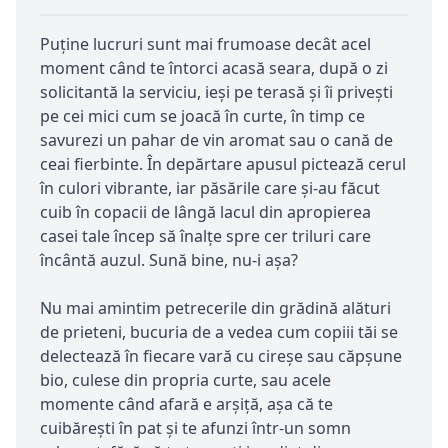
Puține lucruri sunt mai frumoase decât acel
moment când te întorci acasă seara, după o zi
solicitantă la serviciu, ieși pe terasă și îi privești
pe cei mici cum se joacă în curte, în timp ce
savurezi un pahar de vin aromat sau o cană de
ceai fierbinte. În depărtare apusul pictează cerul
în culori vibrante, iar păsările care și-au făcut
cuib în copacii de lângă lacul din apropierea
casei tale încep să înalțe spre cer triluri care
încântă auzul. Sună bine, nu-i așa?
Nu mai amintim petrecerile din grădină alături
de prieteni, bucuria de a vedea cum copiii tăi se
delectează în fiecare vară cu cireșe sau căpșune
bio, culese din propria curte, sau acele
momente când afară e arșiță, așa că te
cuibărești în pat și te afunzi într-un somn