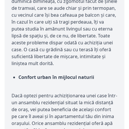
duminică dimineața, cu zgomotul făcut de șinele
de tramvai, care se aude chiar și prin termopan,
cu vecinul care își bea cafeaua pe balcon și care,
în cazul în care uiți să tragi perdeaua, îți va
putea studia în amănunt livingul sau cu eterna
lipsă de spațiu și, de ce nu, de libertate. Toate
aceste probleme dispar odată cu achiziția unei
case. O casă cu grădină sau cu terasă îți oferă
suficientă libertate de mișcare, intimitate și
liniștea mult dorită.
Confort urban în mijlocul naturii
Dacă optezi pentru achiziționarea unei case într-
un ansamblu rezidențial situat la mică distanță
de oraș, vei putea beneficia de același confort
pe care îl aveai și în apartamentul tău din inima
orașului. Orice ansamblu rezidențial oferă apă