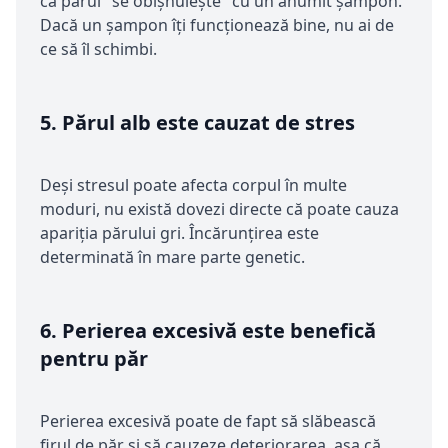
că părul "se obișnuiește" cu un anumit șampon.
Dacă un șampon îți funcționează bine, nu ai de
ce să îl schimbi.
5.
Părul alb este cauzat de stres
Deși stresul poate afecta corpul în multe
moduri, nu există dovezi directe că poate cauza
apariția părului gri. Încărunțirea este
determinată în mare parte genetic.
6.
Perierea excesivă este benefică
pentru păr
Perierea excesivă poate de fapt să slăbească
firul de păr și să cauzeze deteriorarea, așa că