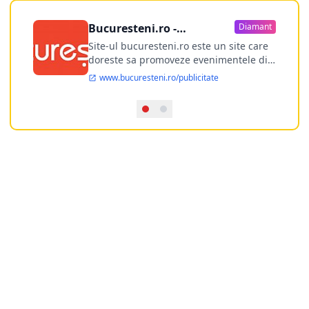
Bucuresteni.ro -
Diamant
publicitate online
Site-ul bucuresteni.ro este un site care
doreste sa promoveze evenimentele din
Bucuresti si nu numai, sa puna la
www.bucuresteni.ro/publicitate
dispozitia utilizatorului cea mai
performanta harta electronica a
Bucuresti-ului, si in acelasi timp sa
ofere posibilitatea firmel...