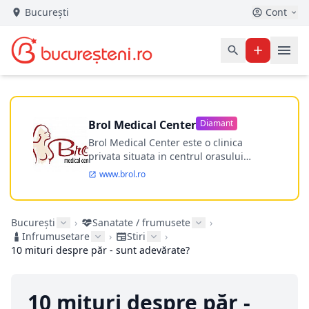
București
Cont
Brol Medical Center
Diamant
Brol Medical Center este o clinica
privata situata in centrul orasului
Timisoara avand o experienta de
www.brol.ro
aproape 21 de ani in chirurgia estetica.
Incepand din anul 2009 clinica isi
desfasoara activitatea intr-un spital
București
›
Sanatate / frumusete
›
ultramodern.
Infrumusetare
›
Stiri
›
10 mituri despre păr - sunt adevărate?
10 mituri despre păr -