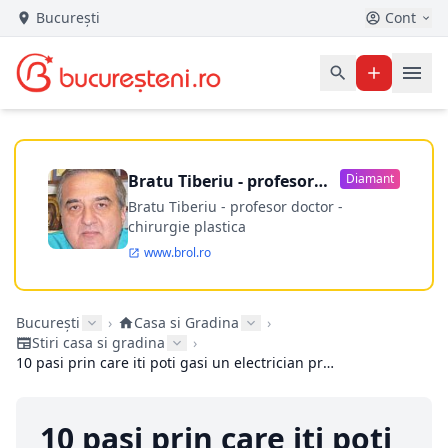
București
Cont
Bratu Tiberiu - profesor
Diamant
doctor
Bratu Tiberiu - profesor doctor -
chirurgie plastica
www.brol.ro
București
›
Casa si Gradina
›
Stiri casa si gradina
›
10 pasi prin care iti poti gasi un electrician profesionist
10 pasi prin care iti poti