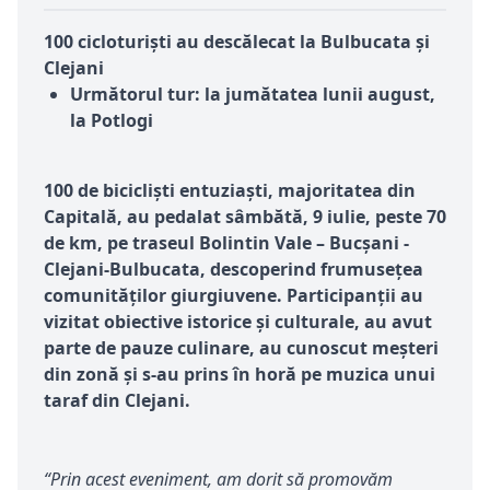
100 cicloturiști au descălecat la Bulbucata și
Clejani
Următorul tur
:
la jumătatea lunii august,
la Potlogi
100 de bicicliști entuziaști, majoritatea din
Capitală, au pedalat sâmbătă, 9 iulie, peste 70
de km, pe traseul Bolintin Vale – Bucșani -
Clejani-Bulbucata, descoperind frumusețea
comunităților giurgiuvene. Participanții au
vizitat obiective istorice și culturale, au avut
parte de pauze culinare, au cunoscut meșteri
din zonă și s-au prins în horă pe muzica unui
taraf din Clejani.
“Prin acest eveniment, am dorit să promovăm