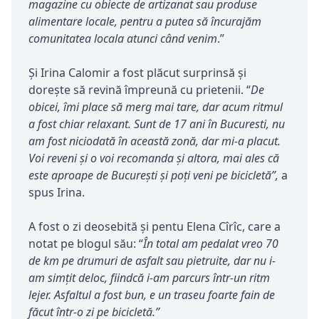
magazine cu obiecte de artizanat sau produse
alimentare locale, pentru a putea să încurajăm
comunitatea locala atunci c
ând
venim
.”
Și Irina Calomir a fost plăcut surprinsă și
dorește să revină împreună cu prietenii. “
De
obicei,
î
mi place să merg mai tare, dar acum ritmul
a fost chiar relaxant. Sunt de 17 ani în Bucuresti, nu
am fost niciodată în această zonă, dar mi-a placut.
Voi reveni și o voi recomanda și altora, mai ales că
este aproape de București și poți veni pe bicicletă”,
a
spus Irina.
A fost o zi deosebită și pentu Elena Cîrîc, care a
notat pe blogul său: “
În total am pedalat vreo 70
de km pe drumuri de asfalt sau pietruite, dar nu i-
am simțit deloc, fiindcă i-am parcurs într-un ritm
lejer. Asfaltul a fost bun, e un traseu foarte fain de
făcut într-o zi pe bicicletă.”