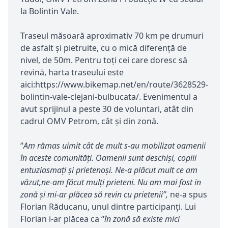
la Bolintin Vale.
Traseul măsoară aproximativ 70 km pe drumuri
de asfalt și pietruite, cu o mică diferență de
nivel, de 50m. Pentru toți cei care doresc să
revină, harta traseului este
aici:https://www.bikemap.net/en/route/3628529-
bolintin-vale-clejani-bulbucata/. Evenimentul a
avut sprijinul a peste 30 de voluntari, atât din
cadrul OMV Petrom, cât și din zonă.
“
Am rămas uimit cât de mult s-au mobilizat oamenii
în aceste comunități. Oamenii sunt deschiși, copiii
entuziasmați și prietenoși. Ne-a plăcut mult ce am
văzut,ne-am făcut mulți prieteni. Nu am mai fost in
zonă și mi-ar plăcea să revin cu prietenii”,
ne-a spus
Florian Răducanu, unul dintre participanți. Lui
Florian i-ar plăcea ca “
în zonă să existe mici