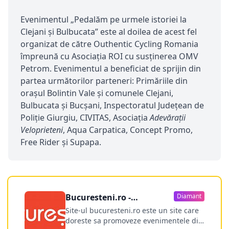
Evenimentul „Pedalăm pe urmele istoriei la
Clejani și Bulbucata” este al doilea de acest fel
organizat de către Outhentic Cycling Romania
împreună cu Asociația ROI cu susținerea OMV
Petrom. Evenimentul a beneficiat de sprijin din
partea următorilor parteneri: Primăriile din
orașul Bolintin Vale și comunele Clejani,
Bulbucata și Bucșani, Inspectoratul Județean de
Poliție Giurgiu, CIVITAS, Asociația
Adevărații
Veloprieteni
, Aqua Carpatica, Concept Promo,
Free Rider și Supapa.
Bucuresteni.ro -
Diamant
publicitate online
Site-ul bucuresteni.ro este un site care
doreste sa promoveze evenimentele din