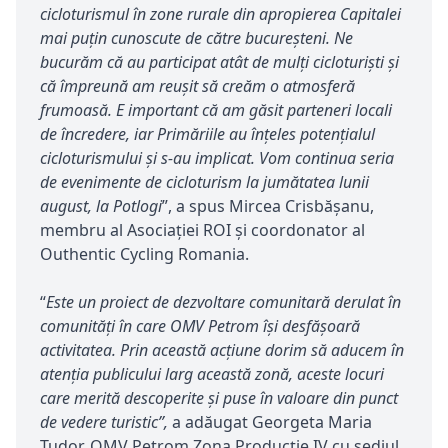
cicloturismul în zone rurale din apropierea Capitalei
mai puțin cunoscute de către bucureșteni. Ne
bucurăm că au participat atât de mulți cicloturiști și
că împreună am reușit să cre
ă
m o atmosferă
frumoasă. E important că am găsit parteneri locali
de încredere, iar Primăriile au înțeles potențialul
cicloturismului și s-au implicat. Vom continua seria
de evenimente de cicloturism la jumătatea lunii
august, la Potlogi
”, a spus Mircea Crisbășanu,
membru al Asociației ROI și coordonator al
Outhentic Cycling Romania.
“
Este un proiect de dezvoltare comunitară derulat în
comunități în care OMV Petrom își desfășoară
activitatea. Prin această acțiune dorim să aducem în
atenția publicului larg această zonă, aceste locuri
care merită descoperite și puse în valoare din punct
de vedere turistic”,
a adăugat Georgeta Maria
Tudor, OMV Petrom Zona Producție IV cu sediul