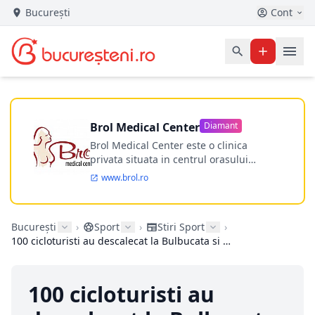
București
Cont
Brol Medical Center
Diamant
Brol Medical Center este o clinica
privata situata in centrul orasului
Timisoara avand o experienta de
www.brol.ro
aproape 21 de ani in chirurgia estetica.
Incepand din anul 2009 clinica isi
desfasoara activitatea intr-un spital
București
›
Sport
›
Stiri Sport
›
ultramodern.
100 cicloturisti au descalecat la Bulbucata si Clejani
100 cicloturisti au