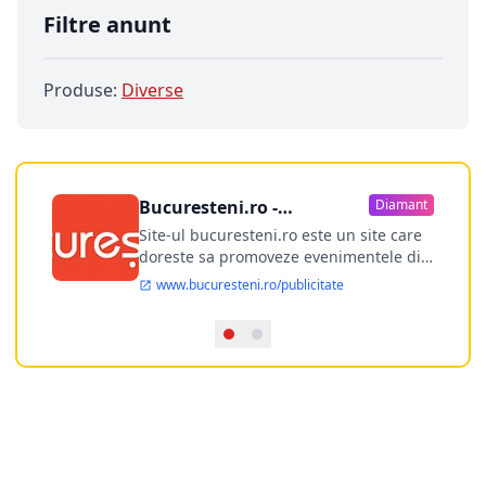
Filtre anunt
Produse:
Diverse
Bucuresteni.ro -
Diamant
publicitate online
Site-ul bucuresteni.ro este un site care
doreste sa promoveze evenimentele din
Bucuresti si nu numai, sa puna la
www.bucuresteni.ro/publicitate
dispozitia utilizatorului cea mai
performanta harta electronica a
Bucuresti-ului, si in acelasi timp sa
ofere posibilitatea firmel...