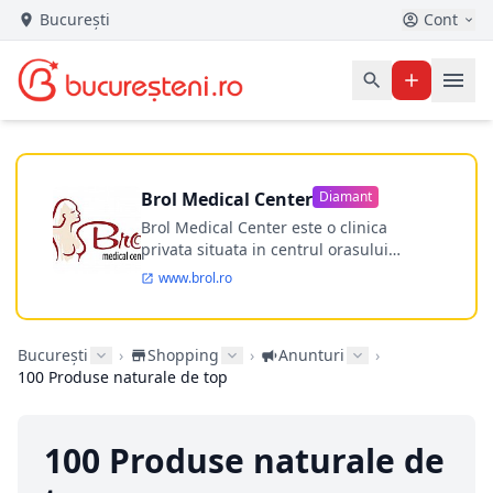
București
Cont
Brol Medical Center
Diamant
Brol Medical Center este o clinica
privata situata in centrul orasului
Timisoara avand o experienta de
www.brol.ro
aproape 21 de ani in chirurgia estetica.
Incepand din anul 2009 clinica isi
desfasoara activitatea intr-un spital
București
›
Shopping
›
Anunturi
›
ultramodern.
100 Produse naturale de top
100 Produse naturale de