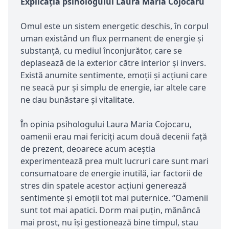
Explicaţia psihologului Laura Maria Cojocaru
Omul este un sistem energetic deschis, în corpul
uman existând un flux permanent de energie și
substanță, cu mediul înconjurător, care se
deplasează de la exterior către interior și invers.
Există anumite sentimente, emoții și acțiuni care
ne seacă pur și simplu de energie, iar altele care
ne dau bunăstare și vitalitate.
În opinia psihologului Laura Maria Cojocaru,
oamenii erau mai fericiți acum două decenii față
de prezent, deoarece acum aceștia
experimentează prea mult lucruri care sunt mari
consumatoare de energie inutilă, iar factorii de
stres din spatele acestor acțiuni generează
sentimente și emoții tot mai puternice. “Oamenii
sunt tot mai apatici. Dorm mai puțin, mănâncă
mai prost, nu își gestionează bine timpul, stau