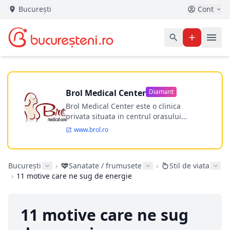
București
Cont
Brol Medical Center
Diamant
Brol Medical Center este o clinica
privata situata in centrul orasului
Timisoara avand o experienta de
www.brol.ro
aproape 21 de ani in chirurgia estetica.
Incepand din anul 2009 clinica isi
desfasoara activitatea intr-un spital
București
›
Sanatate / frumusete
›
Stil de viata
ultramodern.
›
11 motive care ne sug de energie
11 motive care ne sug