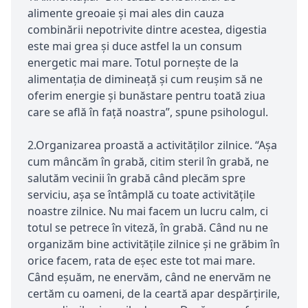
alimente greoaie și mai ales din cauza
combinării nepotrivite dintre acestea, digestia
este mai grea și duce astfel la un consum
energetic mai mare. Totul pornește de la
alimentația de dimineață și cum reușim să ne
oferim energie și bunăstare pentru toată ziua
care se află în față noastra”, spune psihologul.
2.Organizarea proastă a activităților zilnice. “Aşa
cum mâncăm în grabă, citim steril în grabă, ne
salutăm vecinii în grabă când plecăm spre
serviciu, așa se întâmplă cu toate activitățile
noastre zilnice. Nu mai facem un lucru calm, ci
totul se petrece în viteză, în grabă. Când nu ne
organizăm bine activitățile zilnice și ne grăbim în
orice facem, rata de eșec este tot mai mare.
Când eșuăm, ne enervăm, când ne enervăm ne
certăm cu oameni, de la ceartă apar despărțirile,