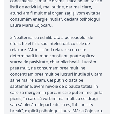
concedierile și marile drame. Dacă ne-am face o
listă de activități, mai puține, dar mai clare,
atunci am fi mult mai organizați și vom evita să
consumăm energie inutilă”, declară psihologul
Laura Măria Cojocaru.
3.Nealternarea echilibrată a perioadelor de
efort, fie el fizic sau intelectual, cu cele de
relaxare. “Atunci când relaxarea nu este
determinată în mod conștient, poate apărea
starea de pasivitate, chiar plictiseală. Lucrăm
prea mult, ne consumăm prea mult, ne
concentrăm prea mult pe lucruri inutile și uităm
să ne mai relaxam. Cel puțin o dată pe
săptămână, avem nevoie de o pauză totală, în
care să mergem în parc, în care putem merge la
picnic, în care să vorbim mai mult cu cei dragi
sau să plecăm departe de stres, într-un city-
break”, explică psihologul Laura Măria Cojocaru.