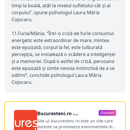
timp la boală, atât la nivelul sufletului cât și al
corpului”, spune psihologul Laura Măria
Cojocaru.
11.Furia/Mânia. “Într-o criză de furie consumul
energetic este extraordinar de mare, mintea
este epuizată, corpul la fel, este tulburată
percepția, se instalează o scădere a inteligenței
și a memoriei. După o astfel de criză, persoana
este epuizată și simte nevoia instinctivă de a se
odihni”, conchide psihologul Laura Măria
Cojocaru.
Bucuresteni.ro -
Diamant
publicitate online
Site-ul bucuresteni.ro este un site care
doreste sa promoveze evenimentele din