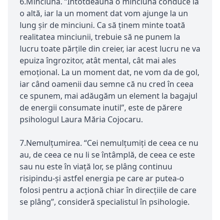
6.Minciuna. “Întotdeauna o minciună conduce la
o altă, iar la un moment dat vom ajunge la un
lung șir de minciuni. Ca să ținem minte toată
realitatea minciunii, trebuie să ne punem la
lucru toate părțile din creier, iar acest lucru ne va
epuiza îngrozitor, atât mental, cât mai ales
emoțional. La un moment dat, ne vom da de gol,
iar când oamenii dau semne că nu cred în ceea
ce spunem, mai adăugăm un element la bagajul
de energii consumate inutil”, este de părere
psihologul Laura Măria Cojocaru.
7.Nemulțumirea. “Cei nemulțumiți de ceea ce nu
au, de ceea ce nu li se întâmplă, de ceea ce este
sau nu este în viață lor, se plâng continuu
risipindu-și astfel energia pe care ar putea-o
folosi pentru a acționă chiar în direcțiile de care
se plâng”, consideră specialistul în psihologie.