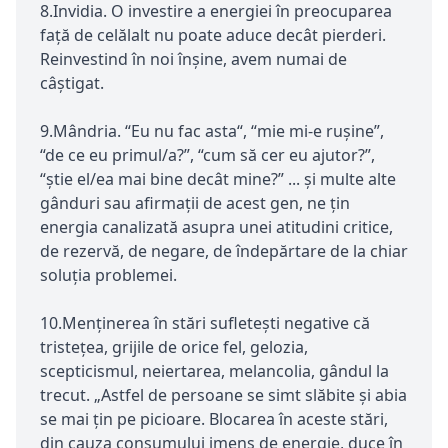
8.Invidia. O investire a energiei în preocuparea
față de celălalt nu poate aduce decât pierderi.
Reinvestind în noi înșine, avem numai de
câștigat.
9.Mândria. “Eu nu fac asta“, “mie mi-e ruşine”,
“de ce eu primul/a?”, “cum să cer eu ajutor?”,
“ştie el/ea mai bine decât mine?” ... și multe alte
gânduri sau afirmații de acest gen, ne țin
energia canalizată asupra unei atitudini critice,
de rezervă, de negare, de îndepărtare de la chiar
soluția problemei.
10.Menținerea în stări sufletești negative că
tristețea, grijile de orice fel, gelozia,
scepticismul, neiertarea, melancolia, gândul la
trecut. „Astfel de persoane se simt slăbite și abia
se mai țin pe picioare. Blocarea în aceste stări,
din cauza consumului imens de energie, duce în