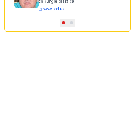
chirurgie plastica
www.brol.ro