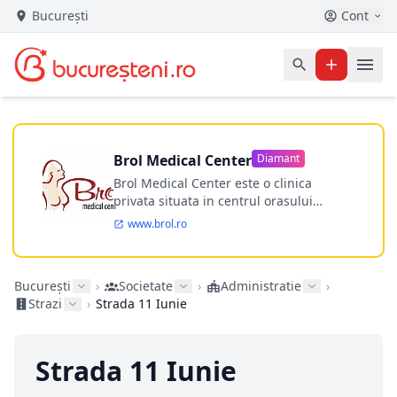
București
Cont
Brol Medical Center
Diamant
Brol Medical Center este o clinica
privata situata in centrul orasului
Timisoara avand o experienta de
www.brol.ro
aproape 21 de ani in chirurgia estetica.
Incepand din anul 2009 clinica isi
desfasoara activitatea intr-un spital
București
›
Societate
›
Administratie
›
ultramodern.
Strazi
›
Strada 11 Iunie
Strada 11 Iunie