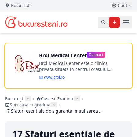
București
Cont
Brol Medical Center
Diamant
Brol Medical Center este o clinica
privata situata in centrul orasului
Timisoara avand o experienta de
www.brol.ro
aproape 21 de ani in chirurgia estetica.
Incepand din anul 2009 clinica isi
desfasoara activitatea intr-un spital
București
›
Casa si Gradina
›
ultramodern.
Stiri casa si gradina
›
17 Sfaturi esentiale de siguranta in utilizarea scarilor
17 Sfaturi esentiale de