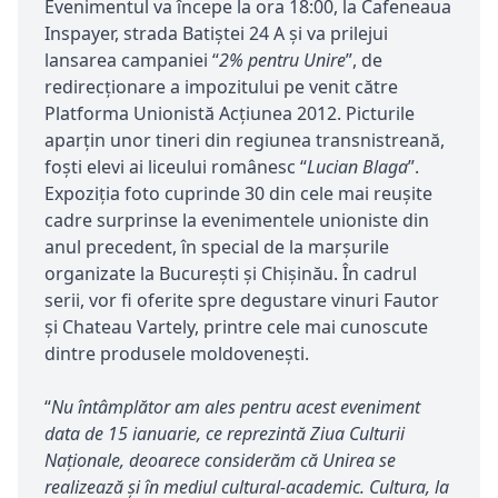
Evenimentul va începe la ora 18:00, la Cafeneaua
Inspayer, strada Batiștei 24 A și va prilejui
lansarea campaniei “
2% pentru Unire
”, de
redirecționare a impozitului pe venit către
Platforma Unionistă Acțiunea 2012. Picturile
aparțin unor tineri din regiunea transnistreană,
foști elevi ai liceului românesc “
Lucian Blaga
”.
Expoziția foto cuprinde 30 din cele mai reușite
cadre surprinse la evenimentele unioniste din
anul precedent, în special de la marșurile
organizate la București și Chișinău. În cadrul
serii, vor fi oferite spre degustare vinuri Fautor
și Chateau Vartely, printre cele mai cunoscute
dintre produsele moldovenești.
“
Nu întâmplător am ales pentru acest eveniment
data de 15 ianuarie, ce reprezintă Ziua Culturii
Naționale, deoarece considerăm că Unirea se
realizează și în mediul cultural-academic. Cultura, la