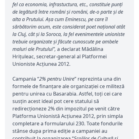
fel ca economia, infrastuctura, etc., constituie punți
de legătură între români și români, de-o parte și de
alta a Prutului. Așa cum Eminescu, pe care îl
sărbătorim acum, este considerat poet național atât
la Cluj, cât și la Soroca, la fel evenimentele unioniste
trebuie organizate și făcute cunoscute pe ambele
maluri ale Prutului”,
a declarat Mădălina
Hrițuleac, secretar-general al Platformei
Unioniste Acțiunea 2012.
Campania “
2% pentru Unire
” reprezinta una din
formele de finanțare ale organizației ce militeză
pentru unirea cu Basarabia. Astfel, toți cei care
susțin acest ideal pot cere statului să
redirecționeze 2% din impozitul pe venit către
Platforma Unionistă Acțiunea 2012, prin simpla
completare a formularului 230. Toate fondurile
stânse dupa prima ediție a campaniei au
contribuit la organizarea “
Școlilor de Cultură și