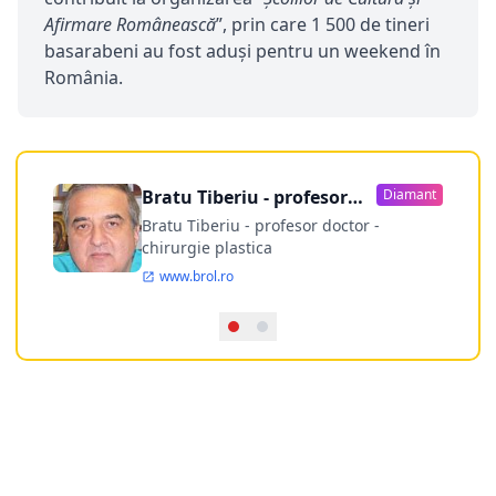
Afirmare Românească
”, prin care 1 500 de tineri
basarabeni au fost aduși pentru un weekend în
România.
Bratu Tiberiu - profesor
Diamant
doctor
Bratu Tiberiu - profesor doctor -
chirurgie plastica
www.brol.ro