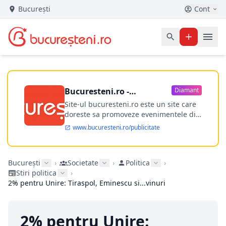
București
Cont
Bucuresteni.ro -
Diamant
publicitate online
Site-ul bucuresteni.ro este un site care
doreste sa promoveze evenimentele din
Bucuresti si nu numai, sa puna la
www.bucuresteni.ro/publicitate
dispozitia utilizatorului cea mai
performanta harta electronica a
Bucuresti-ului, si in acelasi timp sa
București
›
Societate
›
Politica
›
ofere posibilitatea firmel...
Stiri politica
›
2% pentru Unire: Tiraspol, Eminescu si...vinuri
2% pentru Unire: