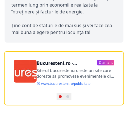
termen lung prin economiile realizate la
întreținere și facturile de energie.
Ține cont de sfaturile de mai sus și vei face cea
mai bună alegere pentru locuința ta!
Bucuresteni.ro -
Diamant
publicitate online
Site-ul bucuresteni.ro este un site care
doreste sa promoveze evenimentele din
Bucuresti si nu numai, sa puna la
www.bucuresteni.ro/publicitate
dispozitia utilizatorului cea mai
performanta harta electronica a
Bucuresti-ului, si in acelasi timp sa
ofere posibilitatea firmel...