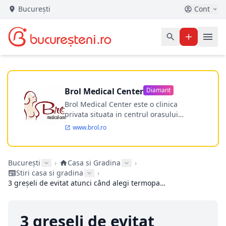
București
Cont
Brol Medical Center
Diamant
Brol Medical Center este o clinica
privata situata in centrul orasului
Timisoara avand o experienta de
www.brol.ro
aproape 21 de ani in chirurgia estetica.
Incepand din anul 2009 clinica isi
desfasoara activitatea intr-un spital
București
›
Casa si Gradina
›
ultramodern.
Stiri casa si gradina
›
3 greșeli de evitat atunci când alegi termopanele pentru locuința ta
3 greșeli de evitat