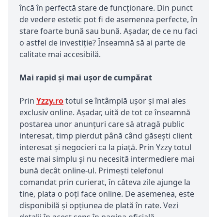
încă în perfectă stare de funcționare. Din punct
de vedere estetic pot fi de asemenea perfecte, în
stare foarte bună sau bună. Așadar, de ce nu faci
o astfel de investiție? Înseamnă să ai parte de
calitate mai accesibilă.
Mai rapid și mai ușor de cumpărat
Prin
Yzzy.ro
totul se întâmplă ușor și mai ales
exclusiv online. Așadar, uită de tot ce înseamnă
postarea unor anunțuri care să atragă public
interesat, timp pierdut până când găsești client
interesat și negocieri ca la piață. Prin Yzzy totul
este mai simplu și nu necesită intermediere mai
bună decât online-ul. Primești telefonul
comandat prin curierat, în câteva zile ajunge la
tine, plata o poți face online. De asemenea, este
disponibilă și opțiunea de plată în rate. Vezi
detalii în acest sens în pagina oficială.