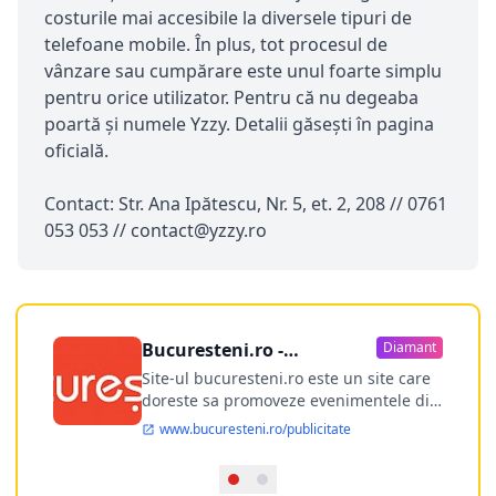
costurile mai accesibile la diversele tipuri de
telefoane mobile. În plus, tot procesul de
vânzare sau cumpărare este unul foarte simplu
pentru orice utilizator. Pentru că nu degeaba
poartă și numele Yzzy. Detalii găsești în pagina
oficială.
Contact: Str. Ana Ipătescu, Nr. 5, et. 2, 208 // 0761
053 053 //
contact@yzzy.ro
Bucuresteni.ro -
Diamant
publicitate online
Site-ul bucuresteni.ro este un site care
doreste sa promoveze evenimentele din
Bucuresti si nu numai, sa puna la
www.bucuresteni.ro/publicitate
dispozitia utilizatorului cea mai
performanta harta electronica a
Bucuresti-ului, si in acelasi timp sa