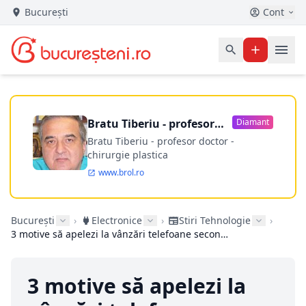
București
Cont
Bratu Tiberiu - profesor
Diamant
doctor
Bratu Tiberiu - profesor doctor -
chirurgie plastica
www.brol.ro
București
›
Electronice
›
Stiri Tehnologie
›
3 motive să apelezi la vânzări telefoane second hand prin Yzzy
3 motive să apelezi la