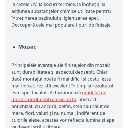
la razele UV, la șocuri termice, la îngheț și la
acțiunea substanțelor chimice utilizate pentru
întreținerea bazinului și igienizarea apei.
Descoperă cele mai populare tipuri de finisaje.
Mozaic
Principalele avantaje ale finisajelor din mozaic
sunt durabilitatea și aspectul deosebit. Chiar
dacă montajul poate fi mai dificil și costul este
mai ridicat, rezistă excelent în timp și rezultatul
este spectaculos. Achiziționează
modelul de
mozaic dorit pentru piscina ta
: abstract,
antichizat, cu ancoră, delfin, stea sau căluț de
mare, flori, valuri și nu numai. Indiferent de
culorile alese, acestea vor reflecta lumina și apa
va deveni strălucitoare.