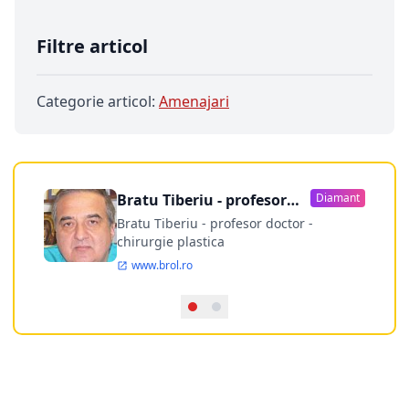
Filtre articol
Categorie articol:
Amenajari
Bratu Tiberiu - profesor
Diamant
doctor
Bratu Tiberiu - profesor doctor -
chirurgie plastica
www.brol.ro