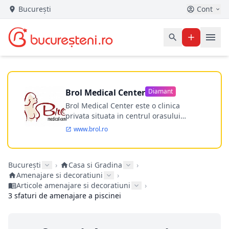
București
Cont
Brol Medical Center
Diamant
Brol Medical Center este o clinica
privata situata in centrul orasului
Timisoara avand o experienta de
www.brol.ro
aproape 21 de ani in chirurgia estetica.
Incepand din anul 2009 clinica isi
desfasoara activitatea intr-un spital
București
›
Casa si Gradina
›
ultramodern.
Amenajare si decoratiuni
›
Articole amenajare si decoratiuni
›
3 sfaturi de amenajare a piscinei