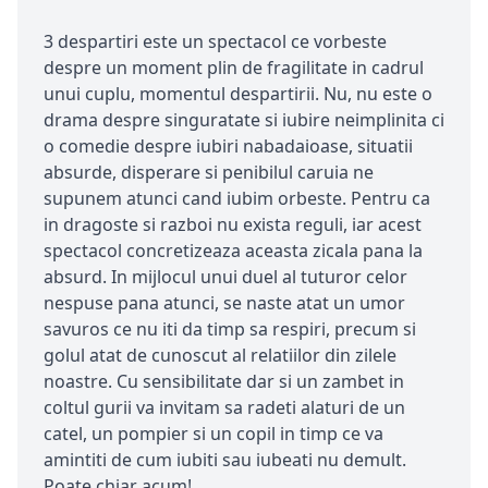
3 despartiri este un spectacol ce vorbeste
despre un moment plin de fragilitate in cadrul
unui cuplu, momentul despartirii. Nu, nu este o
drama despre singuratate si iubire neimplinita ci
o comedie despre iubiri nabadaioase, situatii
absurde, disperare si penibilul caruia ne
supunem atunci cand iubim orbeste. Pentru ca
in dragoste si razboi nu exista reguli, iar acest
spectacol concretizeaza aceasta zicala pana la
absurd. In mijlocul unui duel al tuturor celor
nespuse pana atunci, se naste atat un umor
savuros ce nu iti da timp sa respiri, precum si
golul atat de cunoscut al relatiilor din zilele
noastre. Cu sensibilitate dar si un zambet in
coltul gurii va invitam sa radeti alaturi de un
catel, un pompier si un copil in timp ce va
amintiti de cum iubiti sau iubeati nu demult.
Poate chiar acum!