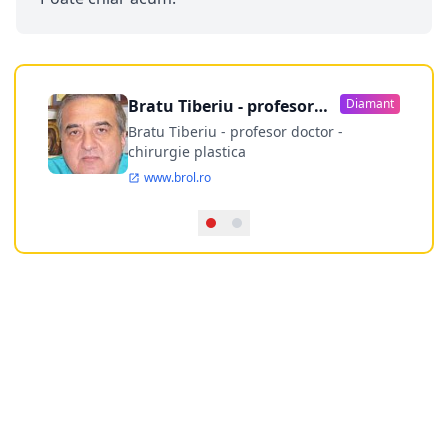
Bratu Tiberiu - profesor
Diamant
doctor
Bratu Tiberiu - profesor doctor -
chirurgie plastica
www.brol.ro