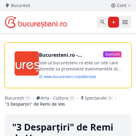
București
Cont
Bucuresteni.ro -
Diamant
publicitate online
Site-ul bucuresteni.ro este un site care
doreste sa promoveze evenimentele din
Bucuresti si nu numai, sa puna la
www.bucuresteni.ro/publicitate
dispozitia utilizatorului cea mai
performanta harta electronica a
Bucuresti-ului, si in acelasi timp sa
București
›
Arta - Cultura
›
Spectacole
›
ofere posibilitatea firmel...
"3 Desparţiri" de Remi de Vos
"3 Desparţiri" de Remi