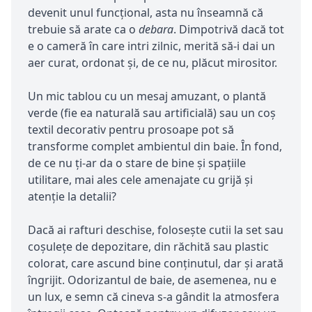
devenit unul funcțional, asta nu înseamnă că
trebuie să arate ca o
debara
. Dimpotrivă dacă tot
e o cameră în care intri zilnic, merită să-i dai un
aer curat, ordonat și, de ce nu, plăcut mirositor.
Un mic tablou cu un mesaj amuzant, o plantă
verde (fie ea naturală sau artificială) sau un coș
textil decorativ pentru prosoape pot să
transforme complet ambientul din baie. În fond,
de ce nu ți-ar da o stare de bine și spațiile
utilitare, mai ales cele amenajate cu grijă și
atenție la detalii?
Dacă ai rafturi deschise, folosește cutii la set sau
coșulețe de depozitare, din răchită sau plastic
colorat, care ascund bine conținutul, dar și arată
îngrijit. Odorizantul de baie, de asemenea, nu e
un lux, e semn că cineva s-a gândit la atmosfera