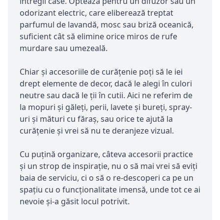
întregii case. Optează pentru un difuzor sau un
odorizant electric, care eliberează treptat
parfumul de lavandă, mosc sau briză oceanică,
suficient cât să elimine orice miros de rufe
murdare sau umezeală.
Chiar și accesoriile de curățenie poți să le iei
drept elemente de decor, dacă le alegi în culori
neutre sau dacă le ții în cutii. Aici ne referim de
la mopuri și găleți, perii, lavete și bureți, spray-
uri și mături cu făraș, sau orice te ajută la
curățenie și vrei să nu te deranjeze vizual.
Cu puțină organizare, câteva accesorii practice
și un strop de inspirație, nu o să mai vrei să eviți
baia de serviciu, ci o să o re-descoperi ca pe un
spațiu cu o funcționalitate imensă, unde tot ce ai
nevoie și-a găsit locul potrivit.