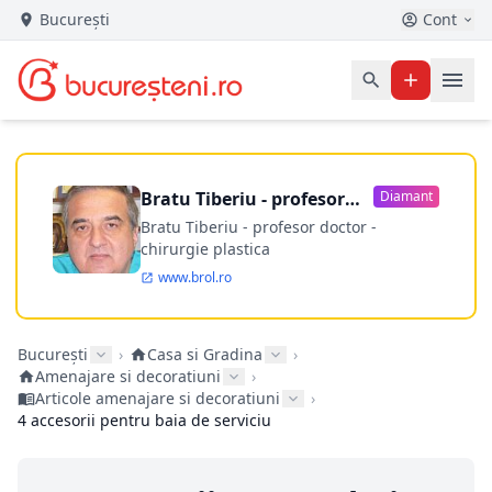
București
Cont
Bratu Tiberiu - profesor
Diamant
doctor
Bratu Tiberiu - profesor doctor -
chirurgie plastica
www.brol.ro
București
›
Casa si Gradina
›
Amenajare si decoratiuni
›
Articole amenajare si decoratiuni
›
4 accesorii pentru baia de serviciu