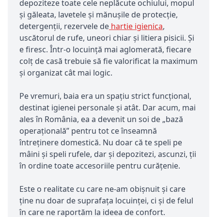
depoziteze toate cele neplăcute ochiului, mopul
și găleata, lavetele și mănușile de protecție,
detergenții, rezervele de
hartie igienica
,
uscătorul de rufe, uneori chiar și litiera pisicii. Și
e firesc. Într-o locuință mai aglomerată, fiecare
colț de casă trebuie să fie valorificat la maximum
și organizat cât mai logic.
Pe vremuri, baia era un spațiu strict funcțional,
destinat igienei personale și atât. Dar acum, mai
ales în România, ea a devenit un soi de „bază
operațională” pentru tot ce înseamnă
întreținere domestică. Nu doar că te speli pe
mâini și speli rufele, dar și depozitezi, ascunzi, ții
în ordine toate accesoriile pentru curățenie.
Este o realitate cu care ne-am obișnuit și care
ține nu doar de suprafața locuinței, ci și de felul
în care ne raportăm la ideea de confort.