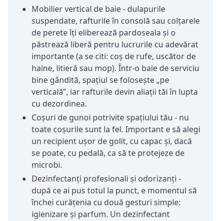
Mobilier vertical de baie - dulapurile
suspendate, rafturile în consolă sau colțarele
de perete îți eliberează pardoseala și o
păstrează liberă pentru lucrurile cu adevărat
importante (a se citi: coș de rufe, uscător de
haine, litieră sau mop). Într-o baie de serviciu
bine gândită, spațiul se folosește „pe
verticală”, iar rafturile devin aliații tăi în lupta
cu dezordinea.
Coșuri de gunoi potrivite spațiului tău - nu
toate coșurile sunt la fel. Important e să alegi
un recipient ușor de golit, cu capac și, dacă
se poate, cu pedală, ca să te protejeze de
microbi.
Dezinfectanți profesionali și odorizanți -
după ce ai pus totul la punct, e momentul să
închei curățenia cu două gesturi simple:
igienizare și parfum. Un dezinfectant