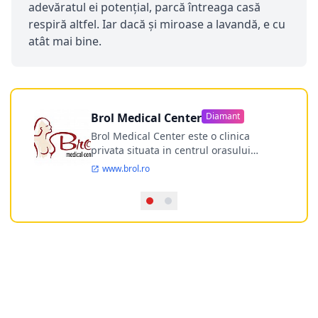
adevăratul ei potențial, parcă întreaga casă
respiră altfel. Iar dacă și miroase a lavandă, e cu
atât mai bine.
Brol Medical Center
Diamant
Brol Medical Center este o clinica
privata situata in centrul orasului
Timisoara avand o experienta de
www.brol.ro
aproape 21 de ani in chirurgia estetica.
Incepand din anul 2009 clinica isi
desfasoara activitatea intr-un spital
ultramodern.