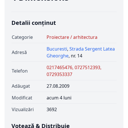
Detalii conținut
Categorie
Proiectare / arhitectura
Bucuresti
,
Strada Sergent Latea
Adresă
Gheorghe
, nr. 14
0217465476, 0727512393,
Telefon
0729353337
Adăugat
27.08.2009
Modificat
acum 4 luni
Vizualizări
3692
Votează & Distribuie