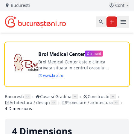
București
Cont
Brol Medical Center
Diamant
Brol Medical Center este o clinica
privata situata in centrul orasului
Timisoara avand o experienta de
www.brol.ro
aproape 21 de ani in chirurgia estetica.
Incepand din anul 2009 clinica isi
desfasoara activitatea intr-un spital
București
›
Casa si Gradina
›
Constructii
›
ultramodern.
Arhitectura / design
›
Proiectare / arhitectura
›
4 Dimensions
4 Dimensions