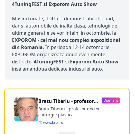
4TuningFEST si Exporom Auto Show
Masini tunate, drifturi, demonstratii off-road,
dar si automobile de inalta clasa, tehnologii de
ultima generatie se vor intalni in octombrie, la
EXPOROM - cel mai nou complex expozitional
din Romania
. In perioada 12-14 octombrie,
EXPOROM organizeaza doua evenimente
distincte,
4TuningFEST
si
Exporom Auto Show
,
insa amandoua dedicate industriei auto.
Bratu Tiberiu - profesor
Diamant
doctor
Bratu Tiberiu - profesor doctor -
chirurgie plastica
www.brol.ro