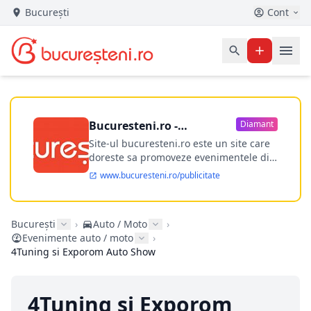
București
Cont
Bucuresteni.ro -
Diamant
publicitate online
Site-ul bucuresteni.ro este un site care
doreste sa promoveze evenimentele din
Bucuresti si nu numai, sa puna la
www.bucuresteni.ro/publicitate
dispozitia utilizatorului cea mai
performanta harta electronica a
Bucuresti-ului, si in acelasi timp sa
București
›
Auto / Moto
›
ofere posibilitatea firmel...
Evenimente auto / moto
›
4Tuning si Exporom Auto Show
4Tuning si Exporom