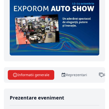
Informatii generale
Reprezentari
Rec
Prezentare eveniment