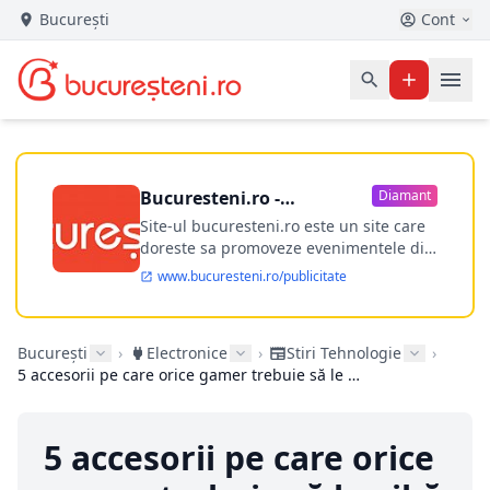
București
Cont
Bucuresteni.ro -
Diamant
publicitate online
Site-ul bucuresteni.ro este un site care
doreste sa promoveze evenimentele din
Bucuresti si nu numai, sa puna la
www.bucuresteni.ro/publicitate
dispozitia utilizatorului cea mai
performanta harta electronica a
Bucuresti-ului, si in acelasi timp sa
București
›
Electronice
›
Stiri Tehnologie
›
ofere posibilitatea firmel...
5 accesorii pe care orice gamer trebuie să le aibă
5 accesorii pe care orice