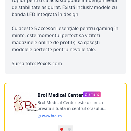
roților pentru că aceasta poate influența nivelul
de stabilitate asigurat. Există inclusiv modele cu
bandă LED integrată în design.
Cu aceste 5 accesorii esențiale pentru gaming în
minte, este momentul perfect să vizitezi
magazinele online de profil și să găsești
modelele perfecte pentru nevoile tale.
Sursa foto: Pexels.com
Brol Medical Center
Diamant
Brol Medical Center este o clinica
privata situata in centrul orasului
Timisoara avand o experienta de
www.brol.ro
aproape 21 de ani in chirurgia estetica.
Incepand din anul 2009 clinica isi