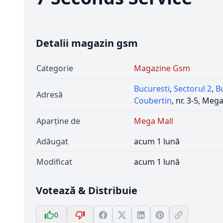
Detalii magazin gsm
Categorie
Magazine Gsm
Bucuresti
,
Sectorul 2
,
B
Adresă
Coubertin
, nr. 3-5, Meg
Aparține de
Mega Mall
Adăugat
acum 1 lună
Modificat
acum 1 lună
Votează & Distribuie
0