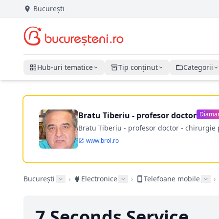
București
Hub-uri tematice
Tip conținut
Categorii
Bratu Tiberiu - profesor doctor
Diama
Bratu Tiberiu - profesor doctor - chirurgie 
www.brol.ro
București
›
Electronice
›
Telefoane mobile
›
7 Seconds Service