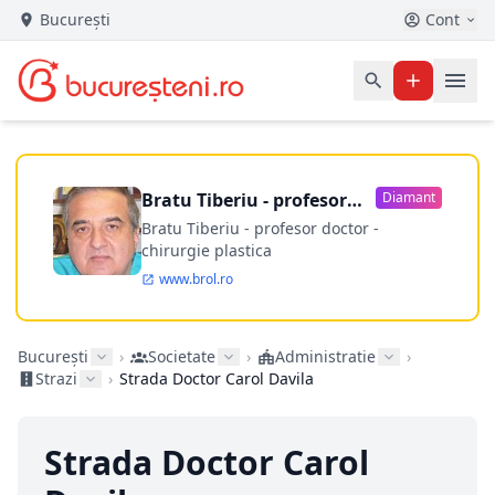
București
Cont
Bratu Tiberiu - profesor
Diamant
doctor
Bratu Tiberiu - profesor doctor -
chirurgie plastica
www.brol.ro
București
›
Societate
›
Administratie
›
Strazi
›
Strada Doctor Carol Davila
Strada Doctor Carol