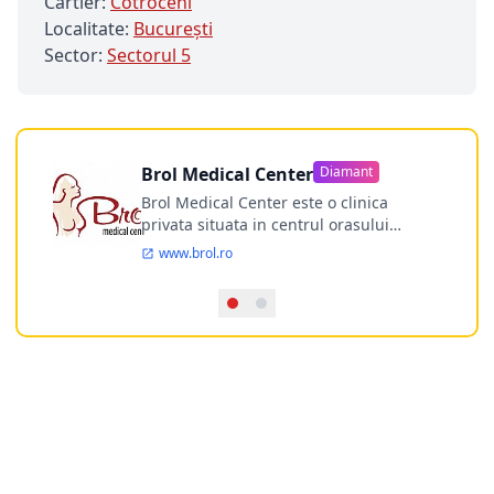
Cartier:
Cotroceni
Localitate:
Bucureşti
Sector:
Sectorul 5
Brol Medical Center
Diamant
Brol Medical Center este o clinica
privata situata in centrul orasului
Timisoara avand o experienta de
www.brol.ro
aproape 21 de ani in chirurgia estetica.
Incepand din anul 2009 clinica isi
desfasoara activitatea intr-un spital
ultramodern.