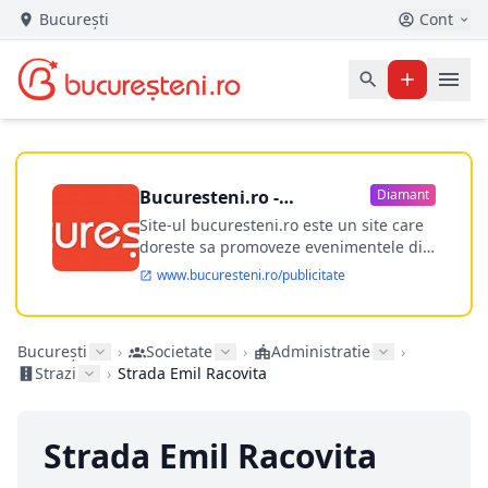
București
Cont
Bucuresteni.ro -
Diamant
publicitate online
Site-ul bucuresteni.ro este un site care
doreste sa promoveze evenimentele din
Bucuresti si nu numai, sa puna la
www.bucuresteni.ro/publicitate
dispozitia utilizatorului cea mai
performanta harta electronica a
Bucuresti-ului, si in acelasi timp sa
București
›
Societate
›
Administratie
›
ofere posibilitatea firmel...
Strazi
›
Strada Emil Racovita
Strada Emil Racovita