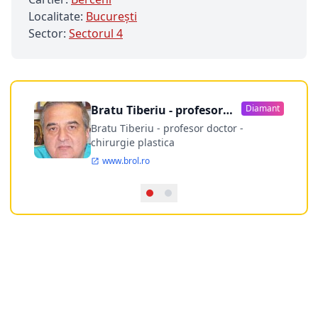
Localitate:
Bucureşti
Sector:
Sectorul 4
Bratu Tiberiu - profesor
Diamant
doctor
Bratu Tiberiu - profesor doctor -
chirurgie plastica
www.brol.ro