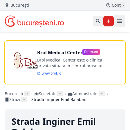
București
Cont
Brol Medical Center
Diamant
Brol Medical Center este o clinica
privata situata in centrul orasului
Timisoara avand o experienta de
www.brol.ro
aproape 21 de ani in chirurgia estetica.
Incepand din anul 2009 clinica isi
desfasoara activitatea intr-un spital
București
›
Societate
›
Administratie
›
ultramodern.
Strazi
›
Strada Inginer Emil Balaban
Strada Inginer Emil