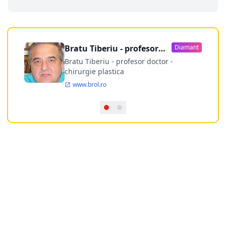
Bratu Tiberiu - profesor
Diamant
doctor
Bratu Tiberiu - profesor doctor -
chirurgie plastica
www.brol.ro