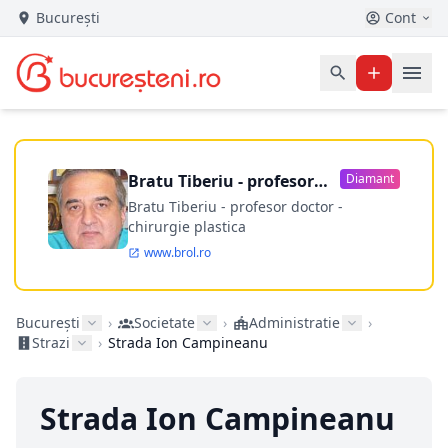
București
Cont
Bratu Tiberiu - profesor
Diamant
doctor
Bratu Tiberiu - profesor doctor -
chirurgie plastica
www.brol.ro
București
›
Societate
›
Administratie
›
Strazi
›
Strada Ion Campineanu
Strada Ion Campineanu