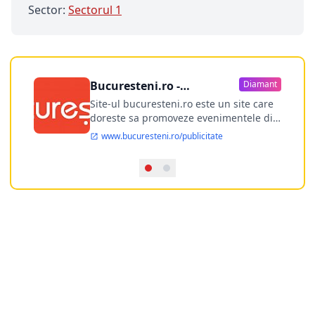
Sector:
Sectorul 1
Bucuresteni.ro -
Diamant
publicitate online
Site-ul bucuresteni.ro este un site care
doreste sa promoveze evenimentele din
Bucuresti si nu numai, sa puna la
www.bucuresteni.ro/publicitate
dispozitia utilizatorului cea mai
performanta harta electronica a
Bucuresti-ului, si in acelasi timp sa
ofere posibilitatea firmel...