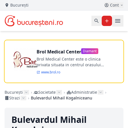
București
Cont
Brol Medical Center
Diamant
Brol Medical Center este o clinica
privata situata in centrul orasului
Timisoara avand o experienta de
www.brol.ro
aproape 21 de ani in chirurgia estetica.
Incepand din anul 2009 clinica isi
desfasoara activitatea intr-un spital
București
›
Societate
›
Administratie
›
ultramodern.
Strazi
›
Bulevardul Mihail Kogalniceanu
Bulevardul Mihail