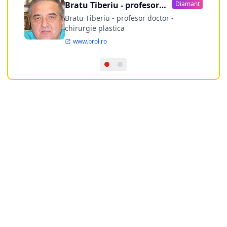
Bratu Tiberiu - profesor
Diamant
doctor
Bratu Tiberiu - profesor doctor -
chirurgie plastica
www.brol.ro