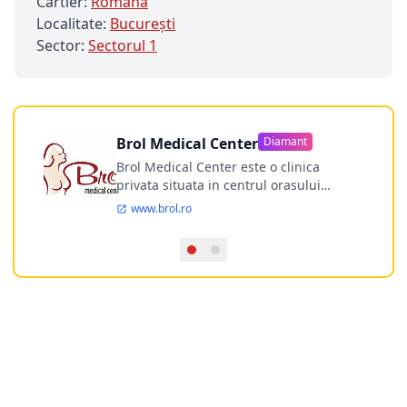
Cartier:
Romană
Localitate:
Bucureşti
Sector:
Sectorul 1
Brol Medical Center
Diamant
Brol Medical Center este o clinica
privata situata in centrul orasului
Timisoara avand o experienta de
www.brol.ro
aproape 21 de ani in chirurgia estetica.
Incepand din anul 2009 clinica isi
desfasoara activitatea intr-un spital
ultramodern.