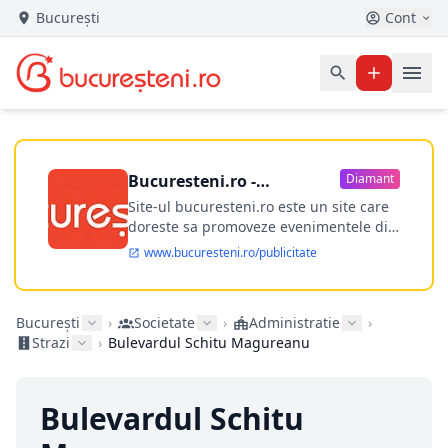
București
Cont
Bucuresteni.ro -
Diamant
publicitate online
Site-ul bucuresteni.ro este un site care
doreste sa promoveze evenimentele din
Bucuresti si nu numai, sa puna la
www.bucuresteni.ro/publicitate
dispozitia utilizatorului cea mai
performanta harta electronica a
Bucuresti-ului, si in acelasi timp sa
București
›
Societate
›
Administratie
›
ofere posibilitatea firmel...
Strazi
›
Bulevardul Schitu Magureanu
Bulevardul Schitu