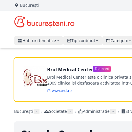
București
Hub-uri tematice
Tip conținut
Categorii
Brol Medical Center
Diamant
Brol Medical Center este o clinica privata 
2009 clinica isi desfasoara activitatea intr
www.brol.ro
București
›
Societate
›
Administratie
›
Str