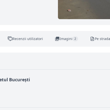
Recenzii utilizatori
Imagini
Pe strad
2
etul București