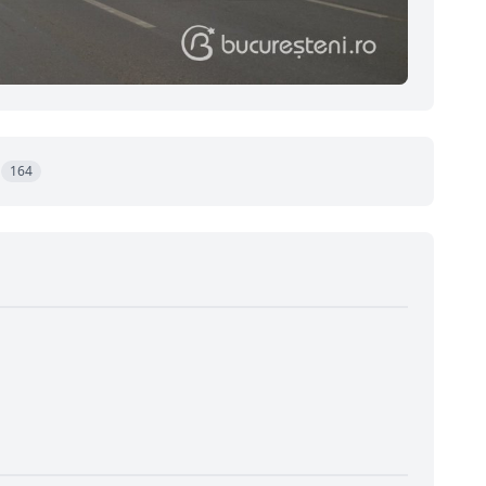
a
164