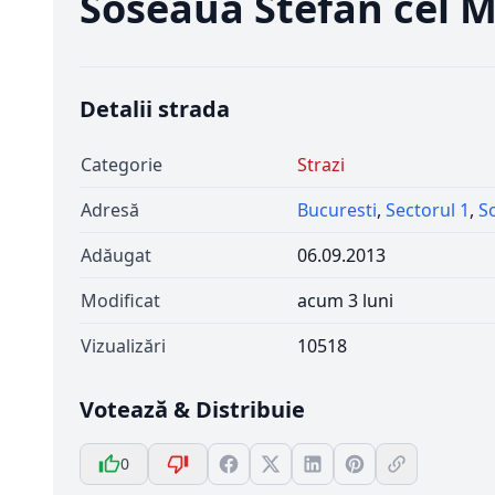
Soseaua Stefan cel 
Detalii strada
Categorie
Strazi
Adresă
Bucuresti
,
Sectorul 1
,
S
Adăugat
06.09.2013
Modificat
acum 3 luni
Vizualizări
10518
Votează & Distribuie
0