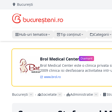
București
Hub-uri tematice
Tip conținut
Categorii
Brol Medical Center
Diamant
Brol Medical Center este o clinica privata 
2009 clinica isi desfasoara activitatea intr
www.brol.ro
București
›
Societate
›
Administratie
›
Str