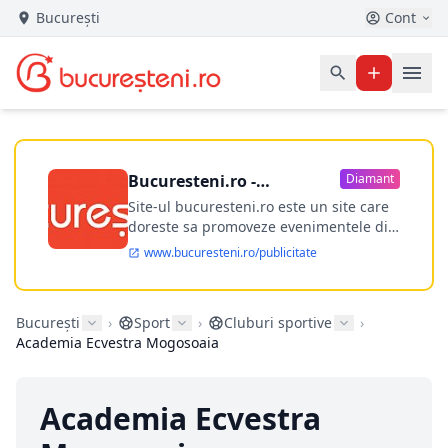
București
Cont
Bucuresteni.ro -
Diamant
publicitate online
Site-ul bucuresteni.ro este un site care
doreste sa promoveze evenimentele din
Bucuresti si nu numai, sa puna la
www.bucuresteni.ro/publicitate
dispozitia utilizatorului cea mai
performanta harta electronica a
Bucuresti-ului, si in acelasi timp sa
București
›
Sport
›
Cluburi sportive
›
ofere posibilitatea firmel...
Academia Ecvestra Mogosoaia
Academia Ecvestra