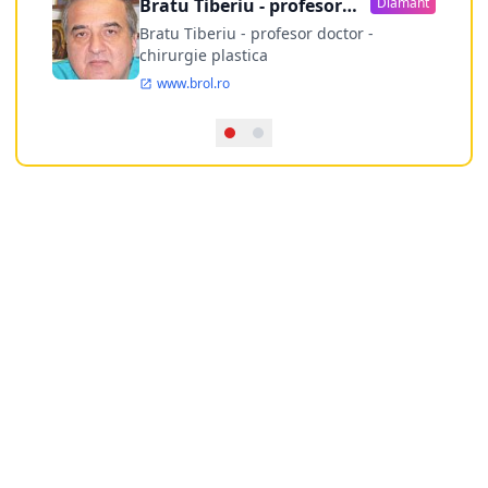
Bratu Tiberiu - profesor
Diamant
doctor
Bratu Tiberiu - profesor doctor -
chirurgie plastica
www.brol.ro