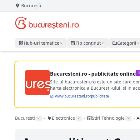
București
Hub-uri tematice
Tip conținut
Categorii
Bucuresteni.ro - publicitate online
D
Site-ul bucuresteni.ro este un site care d
harta electronica a Bucuresti-ului, si in ace
www.bucuresteni.ro/publicitate
București
›
Electronice
›
Stiri Tehnologie
›