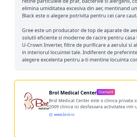
retine particulele de praf, bacteriile si alergenii
elimina umiditatea excesiva din aer, mentinand un 
Black este o alegere potrivita pentru cei care caut
Gree este un producator de top de aparate de aer c
solutii eficiente si moderne de racire pentru casa
U-Crown Inverter, filtre de purificare a aerului si
in interiorul locuintei tale. Indiferent de preferin
alegere excelenta pentru a-ti mentine locuinta con
Brol Medical Center
Diamant
Brol Medical Center este o clinica privata 
2009 clinica isi desfasoara activitatea intr
www.brol.ro