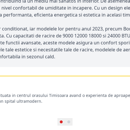
, contribuind la un mediu mai sanatos in interior. De asemenea
nivel confortabil de umiditate in incapere. Cu un design ele
a performanta, eficienta energetica si estetica in acelasi tim
onditionat, iar modelele lor pentru anul 2023, precum Bora A
 ta. Cu capacitati de racire de 9000 12000 18000 si 24000 BT
 alte functii avansate, aceste modele asigura un confort spor
tele tale estetice si necesitatile tale de racire, modelele de
fortabila in sezonul cald.
situata in centrul orasului Timisoara avand o experienta de aproape
-un spital ultramodern.