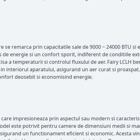
re se remarca prin capacitatile sale de 9000 ~ 24000 BTU si 
e energie si un confort sporit, indiferent de conditiile ext
sa a temperaturii si controlul fluxului de aer. Fairy LCLH be
 in interiorul aparatului, asigurand un aer curat si proaspa
confort deosebit si economisind energie.
 care impresioneaza prin aspectul sau modern si caracteristi
del este potrivit pentru camere de dimensiuni medii si mar
igurand un functionament eficient si economic. Acesta vine 