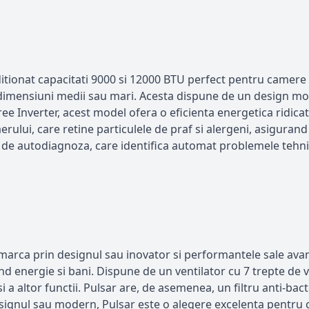
itionat capacitati 9000 si 12000 BTU perfect pentru camere
dimensiuni medii sau mari. Acesta dispune de un design mod
Gree Inverter, acest model ofera o eficienta energetica ridic
 aerului, care retine particulele de praf si alergeni, asiguran
 de autodiagnoza, care identifica automat problemele tehnic
marca prin designul sau inovator si performantele sale ava
 energie si bani. Dispune de un ventilator cu 7 trepte de vi
i a altor functii. Pulsar are, de asemenea, un filtru anti-bact
 designul sau modern, Pulsar este o alegere excelenta pentru 