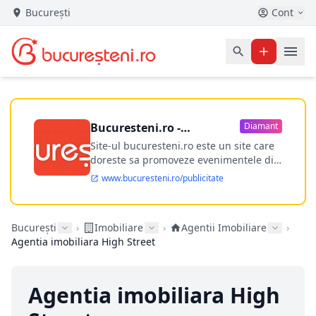
București
Cont
Bucuresteni.ro -
Diamant
publicitate online
Site-ul bucuresteni.ro este un site care
doreste sa promoveze evenimentele din
Bucuresti si nu numai, sa puna la
www.bucuresteni.ro/publicitate
dispozitia utilizatorului cea mai
performanta harta electronica a
Bucuresti-ului, si in acelasi timp sa
București
›
Imobiliare
›
Agentii Imobiliare
›
ofere posibilitatea firmel...
Agentia imobiliara High Street
Agentia imobiliara High