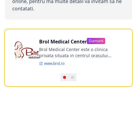
online, pentru ma multe detalii va invitam sa ne
contatati.
Brol Medical Center
Diamant
Brol Medical Center este o clinica
privata situata in centrul orasului
Timisoara avand o experienta de
www.brol.ro
aproape 21 de ani in chirurgia estetica.
Incepand din anul 2009 clinica isi
desfasoara activitatea intr-un spital
ultramodern.