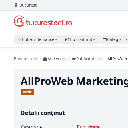
București
Hub-uri tematice
Tip conținut
Categorii
București
›
Afaceri
›
Publicitate
›
AllProWeb
AllProWeb Marketin
Basic
Detalii conținut
Categorie
Publicitate