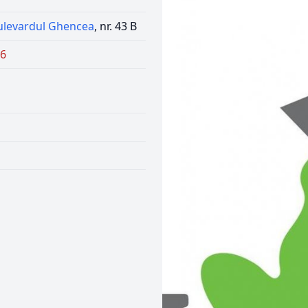
ulevardul Ghencea
, nr. 43 B
86