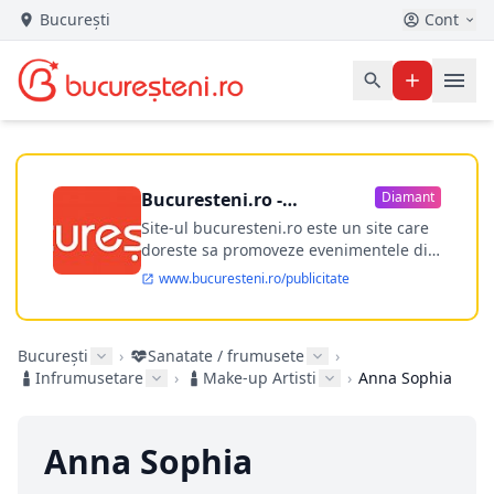
București
Cont
Bucuresteni.ro -
Diamant
publicitate online
Site-ul bucuresteni.ro este un site care
doreste sa promoveze evenimentele din
Bucuresti si nu numai, sa puna la
www.bucuresteni.ro/publicitate
dispozitia utilizatorului cea mai
performanta harta electronica a
Bucuresti-ului, si in acelasi timp sa
București
›
Sanatate / frumusete
›
ofere posibilitatea firmel...
Infrumusetare
›
Make-up Artisti
›
Anna Sophia
Anna Sophia