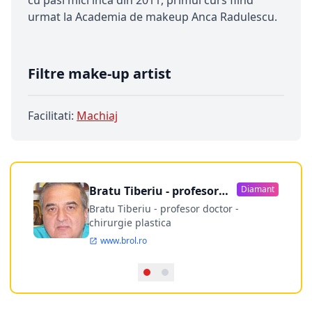
urmat la Academia de makeup Anca Radulescu.
Filtre make-up artist
Facilitati:
Machiaj
Bratu Tiberiu - profesor
Diamant
doctor
Bratu Tiberiu - profesor doctor -
chirurgie plastica
www.brol.ro