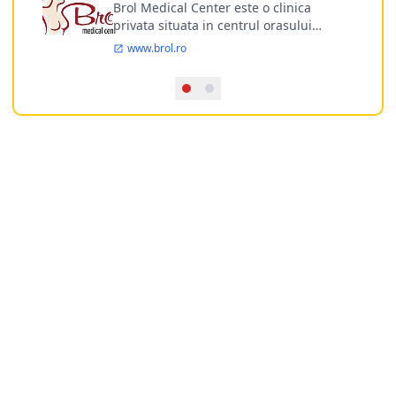
Brol Medical Center este o clinica
privata situata in centrul orasului
Timisoara avand o experienta de
www.brol.ro
aproape 21 de ani in chirurgia estetica.
Incepand din anul 2009 clinica isi
desfasoara activitatea intr-un spital
ultramodern.