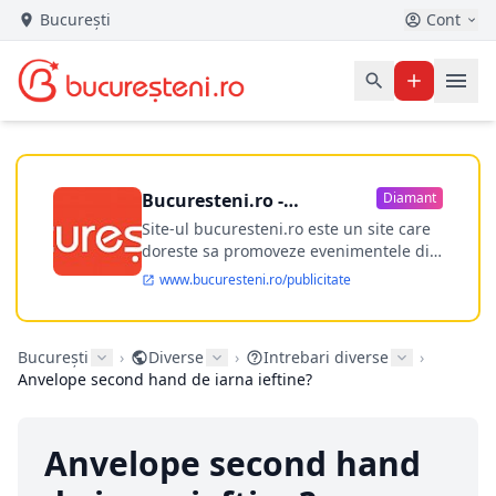
București
Cont
Bucuresteni.ro -
Diamant
publicitate online
Site-ul bucuresteni.ro este un site care
doreste sa promoveze evenimentele din
Bucuresti si nu numai, sa puna la
www.bucuresteni.ro/publicitate
dispozitia utilizatorului cea mai
performanta harta electronica a
Bucuresti-ului, si in acelasi timp sa
București
›
Diverse
›
Intrebari diverse
›
ofere posibilitatea firmel...
Anvelope second hand de iarna ieftine?
Anvelope second hand