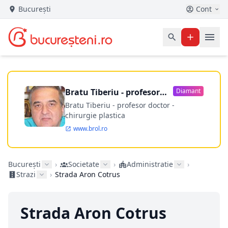
București
Cont
Bratu Tiberiu - profesor
Diamant
doctor
Bratu Tiberiu - profesor doctor -
chirurgie plastica
www.brol.ro
București
›
Societate
›
Administratie
›
Strazi
›
Strada Aron Cotrus
Strada Aron Cotrus