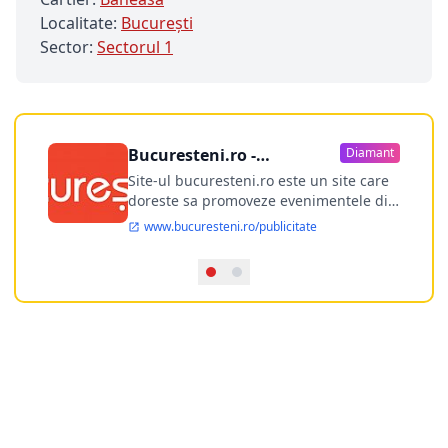
Localitate:
Bucureşti
Sector:
Sectorul 1
Bucuresteni.ro -
Diamant
publicitate online
Site-ul bucuresteni.ro este un site care
doreste sa promoveze evenimentele din
Bucuresti si nu numai, sa puna la
www.bucuresteni.ro/publicitate
dispozitia utilizatorului cea mai
performanta harta electronica a
Bucuresti-ului, si in acelasi timp sa
ofere posibilitatea firmel...