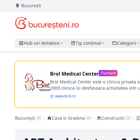
București
Hub-uri tematice
Tip conținut
Categorii
Brol Medical Center
Diamant
Brol Medical Center este o clinica privata 
2009 clinica isi desfasoara activitatea intr
www.brol.ro
București
›
Casa si Gradina
›
Constructii
›