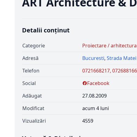
ART Architecture & 
Detalii conținut
Categorie
Proiectare / arhitectura
Adresă
Bucuresti
,
Strada Matei
Telefon
0721668217, 07268816
Social
Facebook
Adăugat
27.08.2009
Modificat
acum 4 luni
Vizualizări
4559