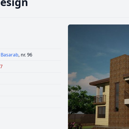
Design
 Basarab
, nr. 96
67