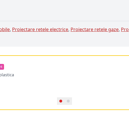
obile
,
Proiectare retele electrice
,
Proiectare retele gaze
,
Pro
nt
plastica