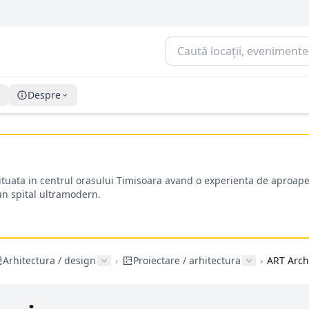
Despre
situata in centrul orasului Timisoara avand o experienta de aproape
-un spital ultramodern.
Arhitectura / design
›
Proiectare / arhitectura
›
ART Arch