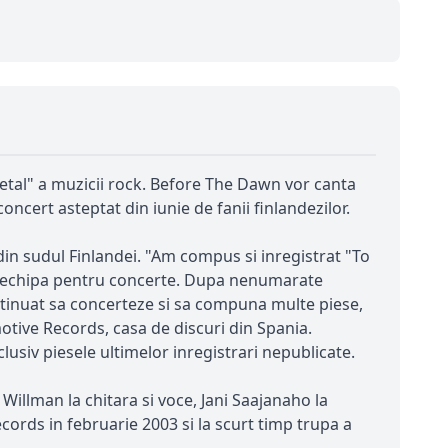
etal" a muzicii rock. Before The Dawn vor canta
cert asteptat din iunie de fanii finlandezilor.
din sudul Finlandei. "Am compus si inregistrat "To
ima echipa pentru concerte. Dupa nenumarate
ontinuat sa concerteze si sa compuna multe piese,
tive Records, casa de discuri din Spania.
usiv piesele ultimelor inregistrari nepublicate.
Willman la chitara si voce, Jani Saajanaho la
cords in februarie 2003 si la scurt timp trupa a