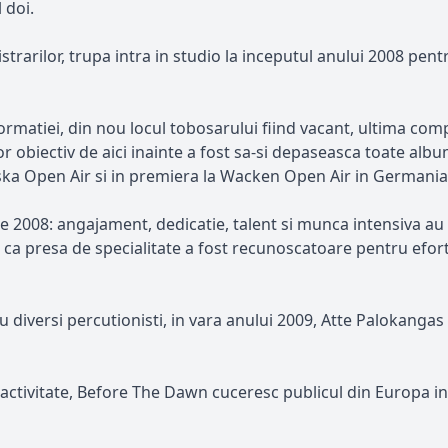
 doi.
gistrarilor, trupa intra in studio la inceputul anului 2008 
matiei, din nou locul tobosarului fiind vacant, ultima co
l lor obiectiv de aici inainte a fost sa-si depaseasca toate a
Tuska Open Air si in premiera la Wacken Open Air in Germania
2008: angajament, dedicatie, talent si munca intensiva au fos
 presa de specialitate a fost recunoscatoare pentru efortul
u diversi percutionisti, in vara anului 2009, Atte Palokanga
 de activitate, Before The Dawn cuceresc publicul din Europa