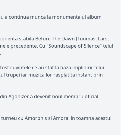
pentru a continua munca la monumentalul album
mponenta stabila Before The Dawn (Tuomas, Lars,
lbumele precedente. Cu "Soundscape of Silence" telul
.
t cuvintele ce au stat la baza implinirii celui
 trupei iar muzica lor rasplatita instant prin
s din Agonizer a devenit noul membru oficial
 in turneu cu Amorphis si Amoral in toamna acestui