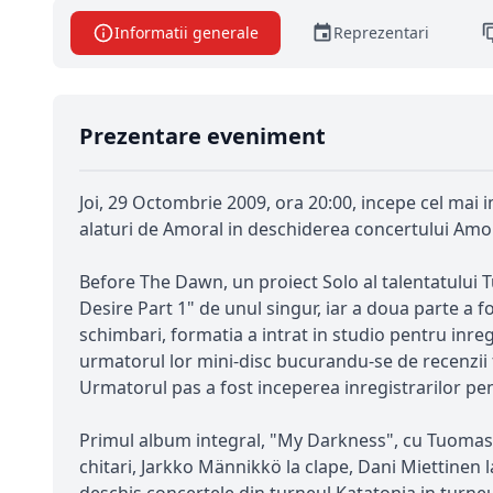
Informatii generale
Reprezentari
Prezentare eveniment
Joi, 29 Octombrie 2009, ora 20:00, incepe cel mai
alaturi de Amoral in deschiderea concertului Amorp
Before The Dawn, un proiect Solo al talentatului T
Desire Part 1" de unul singur, iar a doua parte a
schimbari, formatia a intrat in studio pentru inre
urmatorul lor mini-disc bucurandu-se de recenzii
Urmatorul pas a fost inceperea inregistrarilor pen
Primul album integral, "My Darkness", cu Tuomas la
chitari, Jarkko Männikkö la clape, Dani Miettinen 