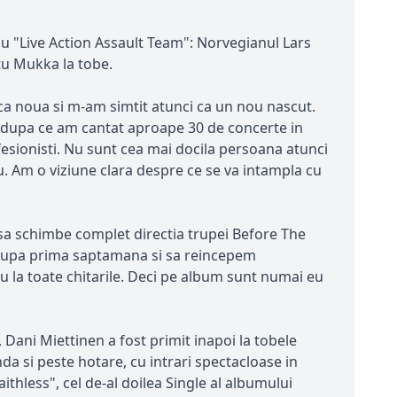
cu "Live Action Assault Team": Norvegianul Lars
atu Mukka la tobe.
ca noua si m-am simtit atunci ca un nou nascut.
 dupa ce am cantat aproape 30 de concerte in
fesionisti. Nu sunt cea mai docila persoana atunci
. Am o viziune clara despre ce se va intampla cu
sa schimbe complet directia trupei Before The
 dupa prima saptamana si sa reincepem
 eu la toate chitarile. Deci pe album sunt numai eu
 Dani Miettinen a fost primit inapoi la tobele
a si peste hotare, cu intrari spectacloase in
ithless", cel de-al doilea Single al albumului