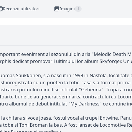
Recenzii utilizatori
Imagini
1
 important eveniment al sezonului din aria "Melodic Death M
his dedicat promovarii ultimului lor album Skyforger. Un con
uomas Saukkonen, s-a nascut in 1999 in Nastola, localitate 
 fost inregistrata cu un prieten la tobe"; asa s-a format pr
gistrarea primului mini-disc intitulat "Gehenna". Trupa a c
 foarte bune ce au generat semnarea contractului cu Locomo
tru albumul de debut intitulat "My Darkness" ce contine incl
 chitara si voce joasa, fostul vocal al trupei Entwine, Panu 
la tobe si Toni Broman la bas. A fost lansat de Locomotive Re