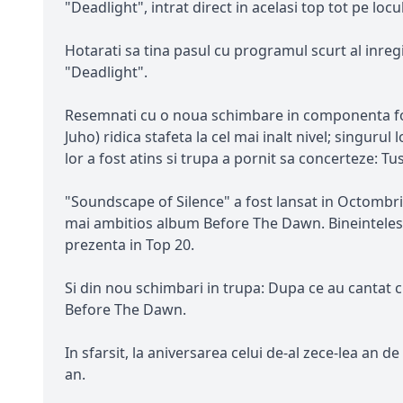
"Deadlight", intrat direct in acelasi top tot pe locul
Hotarati sa tina pasul cu programul scurt al inre
"Deadlight".
Resemnati cu o noua schimbare in componenta for
Juho) ridica stafeta la cel mai inalt nivel; singuru
lor a fost atins si trupa a pornit sa concerteze: 
"Soundscape of Silence" a fost lansat in Octombrie 
mai ambitios album Before The Dawn. Bineinteles ca
prezenta in Top 20.
Si din nou schimbari in trupa: Dupa ce au cantat c
Before The Dawn.
In sfarsit, la aniversarea celui de-al zece-lea an
an.