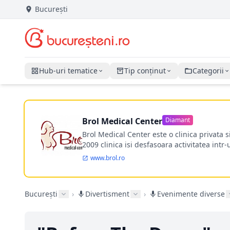
București
Hub-uri tematice
Tip conținut
Categorii
Brol Medical Center
Diamant
Brol Medical Center este o clinica privata 
2009 clinica isi desfasoara activitatea intr
www.brol.ro
București
›
Divertisment
›
Evenimente diverse