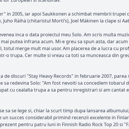
l lor European si scandinav.
er" in 2005, iar apoi Saukkonen a schimbat membrii trupei 
, Juho Räihä (chitaristul Morti’s), Joel Mäkinen la clape si A
devenea inca o data proiectul meu Solo. Am scris multa muzi
 mai putea infrana acum. Mi-e greu sa spun asta, dar acum
el, totul merge mult mai usor. Am placerea de a lucra cu pro
r-o trupa. Cer multe si vreau ca toti sa munceasca din greu
a de discuri "Stay Heavy Records" in februarie 2007, parea 
pe sa redevina Solo: "Am fost nevoiti sa concediem tobarul
cupat cu cealalta trupa a sa pentru inregistrari si am cantat
se sa se lege si, chiar la scurt timp dupa lansarea albumului,
un succes considerabil primind recenzii excelente in Finland
prezent pentru patru luni in Finnish Radio Rock Top 20 si "Fa