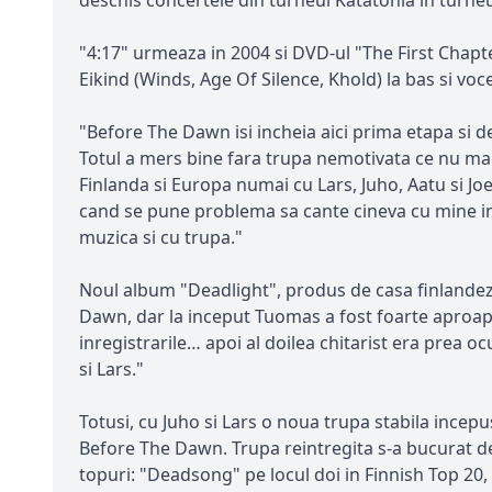
deschis concertele din turneul Katatonia in turneu
"4:17" urmeaza in 2004 si DVD-ul "The First Chapt
Eikind (Winds, Age Of Silence, Khold) la bas si voce
"Before The Dawn isi incheia aici prima etapa si 
Totul a mers bine fara trupa nemotivata ce nu ma
Finlanda si Europa numai cu Lars, Juho, Aatu si Jo
cand se pune problema sa cante cineva cu mine int
muzica si cu trupa."
Noul album "Deadlight", produs de casa finlandez
Dawn, dar la inceput Tuomas a fost foarte aproa
inregistrarile… apoi al doilea chitarist era prea o
si Lars."
Totusi, cu Juho si Lars o noua trupa stabila incepu
Before The Dawn. Trupa reintregita s-a bucurat de 
topuri: "Deadsong" pe locul doi in Finnish Top 20, 