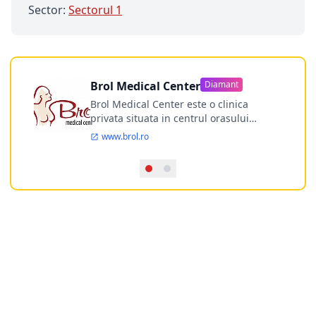
Sector:
Sectorul 1
Brol Medical Center
Diamant
Brol Medical Center este o clinica
privata situata in centrul orasului
Timisoara avand o experienta de
www.brol.ro
aproape 21 de ani in chirurgia estetica.
Incepand din anul 2009 clinica isi
desfasoara activitatea intr-un spital
ultramodern.