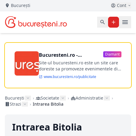
București
Cont
Bucuresteni.ro -
Diamant
publicitate online
Site-ul bucuresteni.ro este un site care
doreste sa promoveze evenimentele din
Bucuresti si nu numai, sa puna la
www.bucuresteni.ro/publicitate
dispozitia utilizatorului cea mai
performanta harta electronica a
Bucuresti-ului, si in acelasi timp sa
București
›
Societate
›
Administratie
›
ofere posibilitatea firmel...
Strazi
›
Intrarea Bitolia
Intrarea Bitolia