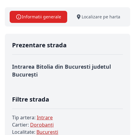
Informatii generale
Localizare pe harta
Prezentare strada
Intrarea Bitolia din Bucuresti judetul
București
Filtre strada
Tip artera:
Intrare
Cartier:
Dorobanți
Localitate:
Bucureşti