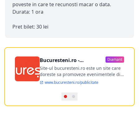
poveste in care te recunosti macar o data.
Durata: 1 ora
Pret bilet: 30 lei
Bucuresteni.ro -
Diamant
publicitate online
Site-ul bucuresteni.ro este un site care
doreste sa promoveze evenimentele din
Bucuresti si nu numai, sa puna la
www.bucuresteni.ro/publicitate
dispozitia utilizatorului cea mai
performanta harta electronica a
Bucuresti-ului, si in acelasi timp sa
ofere posibilitatea firmel...