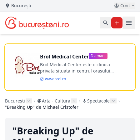
București
Cont
Brol Medical Center
Diamant
Brol Medical Center este o clinica
privata situata in centrul orasului
Timisoara avand o experienta de
www.brol.ro
aproape 21 de ani in chirurgia estetica.
Incepand din anul 2009 clinica isi
desfasoara activitatea intr-un spital
București
›
Arta - Cultura
›
Spectacole
›
ultramodern.
"Breaking Up" de Michael Cristofer
"Breaking Up" de